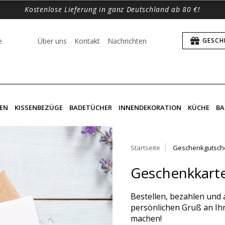
Kostenlose Lieferung in ganz Deutschland ab 80 €!
e
Über uns
Kontakt
Nachrichten
GESCH
EN
KISSENBEZÜGE
BADETÜCHER
INNENDEKORATION
KÜCHE
BA
Startseite
Geschenkgutsch
Geschenkkart
Bestellen, bezahlen und 
persönlichen Gruß an Ihr
machen!