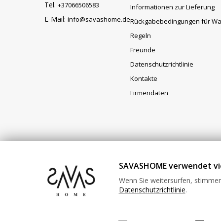
Tel.
+37066506583
Informationen zur Lieferung
E-Mail:
info@savashome.de
Rückgabebedingungen für W
Regeln
Freunde
Datenschutzrichtlinie
Kontakte
Firmendaten
SAVASHOME verwendet vie
Impressum - Verantwortlich für den Betrieb von www.
Umsatzsteuer-Identifikationsnummer: LT100015220214 B
Wenn Sie weitersurfen, stimmen
unter diesem Link: https://www.savashome.de/rueckgab
Datenschutzrichtlinie
.
Info@savashome.de