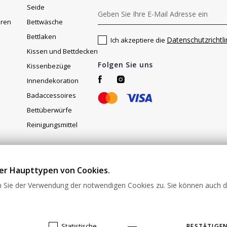
Seide
aren
Bettwäsche
Bettlaken
Datenschutzrichtli
Ich akzeptiere die
Kissen und Bettdecken
Folgen Sie uns
Kissenbezüge
Innendekoration
Badaccessoires
Bettüberwürfe
Reinigungsmittel
r Haupttypen von Cookies.
savashome.de und von SAVAS Home angebotene Produkte und Dienstlei
itte senden Sie keine Waren ohne vorherige Bestätigung an diese Ad
 Sie der Verwendung der notwendigen Cookies zu. Sie können auch 
ebedingungen-fuer-waren Gerne können Sie sich mit uns in Verbindung
Statistische
BESTÄTIGEN