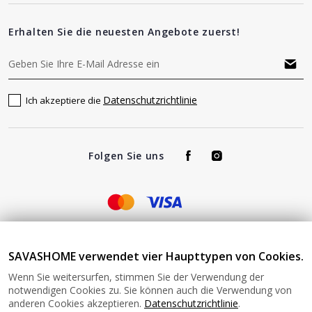
Erhalten Sie die neuesten Angebote zuerst!
Datenschutzrichtlinie
Ich akzeptiere die
Folgen Sie uns
Impressum - Verantwortlich für den Betrieb von
SAVASHOME verwendet vier Haupttypen von Cookies.
www.savashome.de und von SAVAS Home angebotene Produkte
Wenn Sie weitersurfen, stimmen Sie der Verwendung der
und Dienstleistungen: Žaros g. 17 LT04125 Vilnius Lithuania
notwendigen Cookies zu. Sie können auch die Verwendung von
Umsatzsteuer-Identifikationsnummer: LT100015220214 Bitte
anderen Cookies akzeptieren.
Datenschutzrichtlinie
.
senden Sie keine Waren ohne vorherige Bestätigung an diese