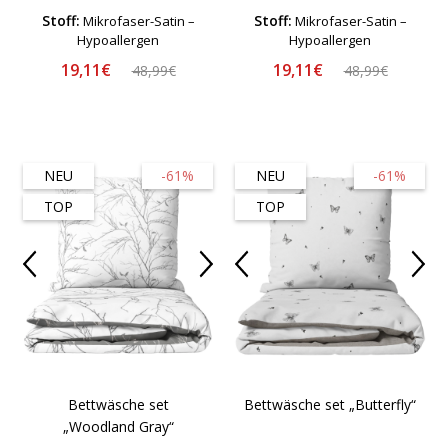
Stoff:
Stoff:
Mikrofaser-Satin –
Mikrofaser-Satin –
Hypoallergen
Hypoallergen
19,11€
19,11€
48,99€
48,99€
NEU
-61%
NEU
-61%
TOP
TOP
Bettwäsche set
Bettwäsche set „Butterfly“
„Woodland Gray“