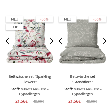
NEU
-56%
NEU
-56%
TOP
Bettwäsche set "Sparkling
Bettwäsche set
Flowers"
"Grandiflora"
Stoff:
Stoff:
Mikrofaser-Satin –
Mikrofaser-Satin –
Hypoallergen
Hypoallergen
21,56€
21,56€
48,99€
48,99€