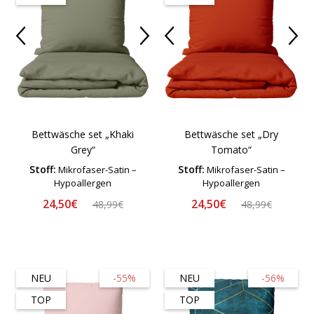
Bettwäsche set „Khaki
Bettwäsche set „Dry
Grey“
Tomato“
Stoff:
Stoff:
Mikrofaser-Satin –
Mikrofaser-Satin –
Hypoallergen
Hypoallergen
24,50€
24,50€
48,99€
48,99€
NEU
-55%
NEU
-56%
TOP
TOP