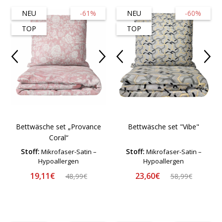
NEU
-61%
NEU
-60%
TOP
TOP
Bettwäsche set „Provance
Bettwäsche set "Vibe"
Coral“
Stoff:
Stoff:
Mikrofaser-Satin –
Mikrofaser-Satin –
Hypoallergen
Hypoallergen
19,11€
23,60€
48,99€
58,99€