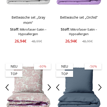
Bettwäsche set „Gray
Bettwäsche set „Orchid“
morn“
Stoff:
Stoff:
Mikrofaser-Satin –
Mikrofaser-Satin –
Hypoallergen
Hypoallergen
26,94€
26,94€
48,99€
48,99€
NEU
-60%
NEU
-56%
TOP
TOP