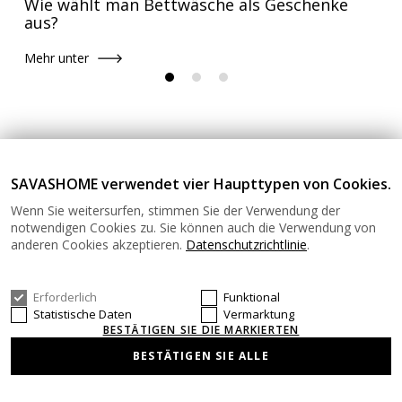
Wie wählt man Bettwäsche als Geschenke
aus?
Mehr unter
SAVASHOME verwendet vier Haupttypen von Cookies.
Hypoallergene Bettwäsche
Wenn Sie weitersurfen, stimmen Sie der Verwendung der
notwendigen Cookies zu. Sie können auch die Verwendung von
anderen Cookies akzeptieren.
Datenschutzrichtlinie
.
Mikrofaser-Bettwäsche ist eine ausgezeichnete
Wahl für alle, die hypoallergene Bettwäsche
suchen. Die besonders dichte und glatte Struktur
Erforderlich
Funktional
Statistische Daten
Vermarktung
der Mikrofaser hilft, die Ansammlung von Staub,
BESTÄTIGEN SIE DIE MARKIERTEN
Schimmel und Hausstaubmilben zu reduzieren,
BESTÄTIGEN SIE ALLE
sodass die Schlafumgebung sauberer und frischer
bleibt. Der weiche, pflegeleichte Stoff liegt