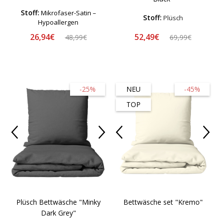
Stoff:
Mikrofaser-Satin –
Stoff:
Plüsch
Hypoallergen
26,94€
52,49€
48,99€
69,99€
-25%
NEU
-45%
TOP
Plüsch Bettwäsche "Minky
Bettwäsche set "Kremo"
Dark Grey"