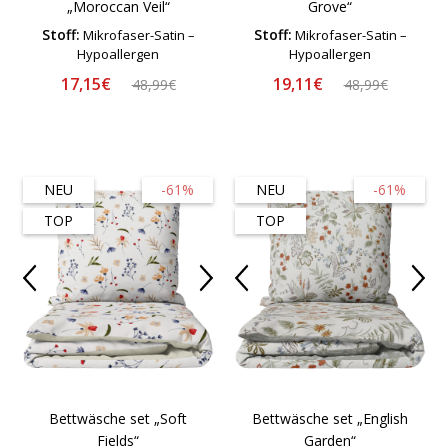
„Moroccan Veil“
Grove“
Stoff:
Stoff:
Mikrofaser-Satin –
Mikrofaser-Satin –
Hypoallergen
Hypoallergen
17,15€
19,11€
48,99€
48,99€
NEU
-61%
NEU
-61%
TOP
TOP
Bettwäsche set „Soft
Bettwäsche set „English
Fields“
Garden“