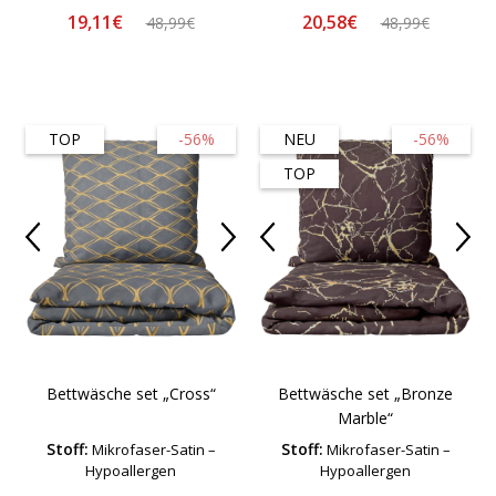
19,11€
20,58€
48,99€
48,99€
TOP
-56%
NEU
-56%
TOP
Bettwäsche set „Cross“
Bettwäsche set „Bronze
Marble“
Stoff:
Stoff:
Mikrofaser-Satin –
Mikrofaser-Satin –
Hypoallergen
Hypoallergen