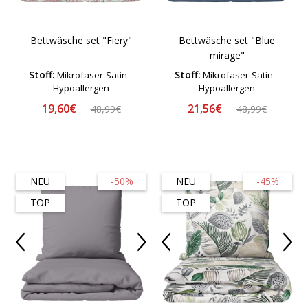
Bettwäsche set "Fiery"
Bettwäsche set "Blue
mirage"
Stoff:
Stoff:
Mikrofaser-Satin –
Mikrofaser-Satin –
Hypoallergen
Hypoallergen
19,60€
21,56€
48,99€
48,99€
NEU
-50%
NEU
-45%
TOP
TOP