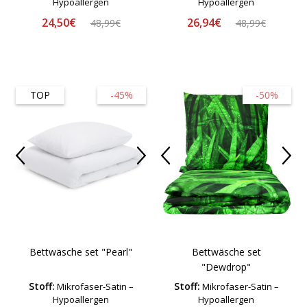
Hypoallergen
Hypoallergen
24,50€
26,94€
48,99€
48,99€
TOP
-45%
-50%
Bettwäsche set "Pearl"
Bettwäsche set
"Dewdrop"
Stoff:
Stoff:
Mikrofaser-Satin –
Mikrofaser-Satin –
Hypoallergen
Hypoallergen