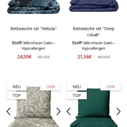
Bettwäsche set "Nebula"
Bettwäsche set "Deep
cobalt"
Stoff:
Stoff:
Mikrofaser-Satin –
Mikrofaser-Satin –
Hypoallergen
Hypoallergen
24,50€
21,56€
48,99€
48,99€
NEU
-50%
NEU
-50%
TOP
TOP