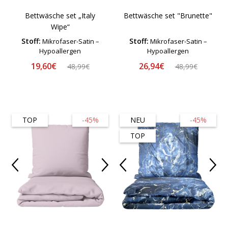
Bettwäsche set „Italy
Bettwäsche set "Brunette"
Wipe“
Stoff:
Stoff:
Mikrofaser-Satin –
Mikrofaser-Satin –
Hypoallergen
Hypoallergen
19,60€
26,94€
48,99€
48,99€
TOP
-45%
NEU
-45%
TOP