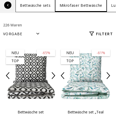
Bettwäsche sets
Mikrofaser Bettwäsche
Lu
226 Waren
FILTERT
NEU
-65%
NEU
-61%
TOP
TOP
Bettwäsche set
Bettwäsche set „Teal