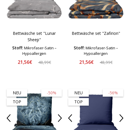
Bettwäsche set "Lunar
Bettwäsche set "Zafirion"
Sheep"
Stoff:
Stoff:
Mikrofaser-Satin –
Mikrofaser-Satin –
Hypoallergen
Hypoallergen
21,56€
21,56€
48,99€
48,99€
NEU
-50%
NEU
-56%
TOP
TOP