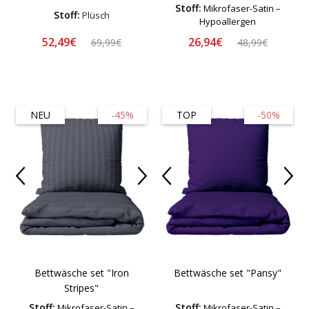
Stoff:
Mikrofaser-Satin –
Stoff:
Plüsch
Hypoallergen
52,49€
26,94€
69,99€
48,99€
NEU
-45%
TOP
-50%
Bettwäsche set "Iron
Bettwäsche set "Pansy"
Stripes"
Stoff:
Stoff:
Mikrofaser-Satin –
Mikrofaser-Satin –