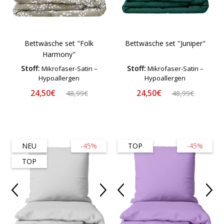
Bettwäsche set "Folk
Bettwäsche set "Juniper"
Harmony"
Stoff:
Stoff:
Mikrofaser-Satin –
Mikrofaser-Satin –
Hypoallergen
Hypoallergen
24,50€
24,50€
48,99€
48,99€
NEU
-45%
TOP
-45%
TOP