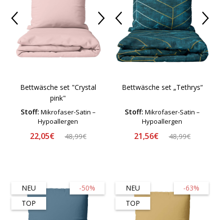
Bettwäsche set "Crystal
Bettwäsche set „Tethrys“
pink"
Stoff:
Stoff:
Mikrofaser-Satin –
Mikrofaser-Satin –
Hypoallergen
Hypoallergen
22,05€
21,56€
48,99€
48,99€
NEU
-50%
NEU
-63%
TOP
TOP