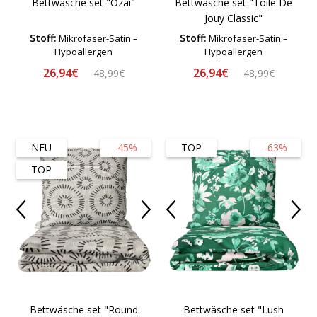
Bettwäsche set "Ozai"
Bettwäsche set "Toile De
Jouy Classic"
Stoff:
Stoff:
Mikrofaser-Satin –
Mikrofaser-Satin –
Hypoallergen
Hypoallergen
26,94€
26,94€
48,99€
48,99€
NEU
-45%
TOP
-63%
TOP
Bettwäsche set "Round
Bettwäsche set "Lush