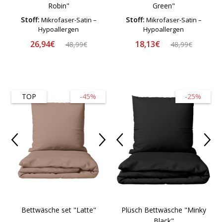
Robin"
Green"
Stoff:
Stoff:
Mikrofaser-Satin –
Mikrofaser-Satin –
Hypoallergen
Hypoallergen
26,94€
18,13€
48,99€
48,99€
TOP
-45%
-25%
Bettwäsche set "Latte"
Plüsch Bettwäsche "Minky
Black"