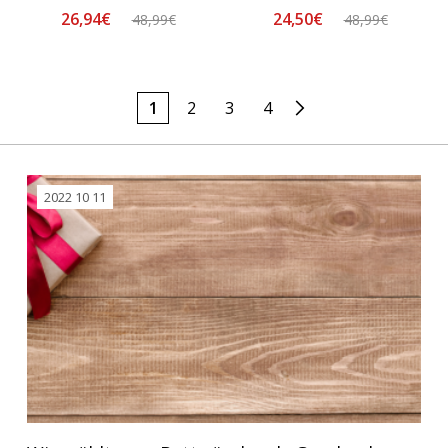
26,94€
24,50€
48,99€
48,99€
1
2
3
4
2022 10 11