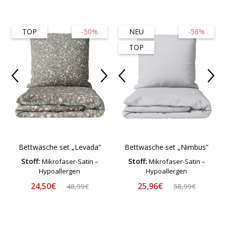
TOP
-50%
NEU
-56%
TOP
Bettwäsche set „Levada“
Bettwäsche set „Nimbus“
Stoff:
Stoff:
Mikrofaser-Satin –
Mikrofaser-Satin –
Hypoallergen
Hypoallergen
24,50€
25,96€
48,99€
58,99€