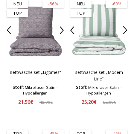
NEU
-56%
NEU
-60%
TOP
TOP
Bettwäsche set „Ligomes“
Bettwäsche set „Modern
Line“
Stoff:
Stoff:
Mikrofaser-Satin –
Mikrofaser-Satin –
Hypoallergen
Hypoallergen
21,56€
25,20€
48,99€
62,99€
TOP
-45%
TOP
-45%