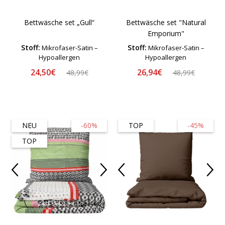
Bettwäsche set „Gull“
Bettwäsche set "Natural
Emporium"
Stoff:
Stoff:
Mikrofaser-Satin –
Mikrofaser-Satin –
Hypoallergen
Hypoallergen
24,50€
26,94€
48,99€
48,99€
NEU
-60%
TOP
-45%
TOP