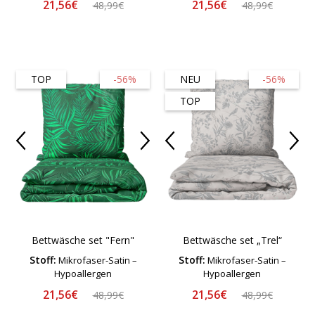
21,56€
21,56€
48,99€
48,99€
TOP
-56%
NEU
-56%
TOP
Bettwäsche set "Fern"
Bettwäsche set „Trel“
Stoff:
Stoff:
Mikrofaser-Satin –
Mikrofaser-Satin –
Hypoallergen
Hypoallergen
21,56€
21,56€
48,99€
48,99€