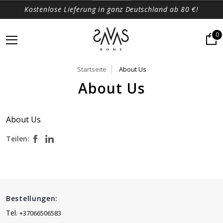
Kostenlose Lieferung in ganz Deutschland ab 80 €!
0
Startseite
About Us
About Us
About Us
Teilen:
Bestellungen:
Tel.
+37066506583