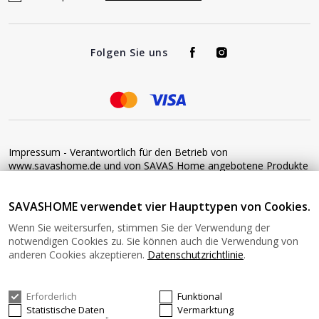
Folgen Sie uns
Impressum - Verantwortlich für den Betrieb von
www.savashome.de und von SAVAS Home angebotene Produkte
und Dienstleistungen: Žaros g. 17 LT04125 Vilnius Lithuania
Umsatzsteuer-Identifikationsnummer: LT100015220214 Bitte
SAVASHOME verwendet vier Haupttypen von Cookies.
senden Sie keine Waren ohne vorherige Bestätigung an diese
Adresse zurück. Informationen zur Retoure finden Sie unter
Wenn Sie weitersurfen, stimmen Sie der Verwendung der
diesem Link: https://www.savashome.de/rueckgabebedingungen-
notwendigen Cookies zu. Sie können auch die Verwendung von
fuer-waren Gerne können Sie sich mit uns in Verbindung setzen:
anderen Cookies akzeptieren.
Datenschutzrichtlinie
.
Montag − Freitag: 08:00−16:00 Uhr E-Mail: Info@savashome.de
Erforderlich
Funktional
© 2026 SAVASHOME Alle Rechte vorbehalten.
Statistische Daten
Vermarktung