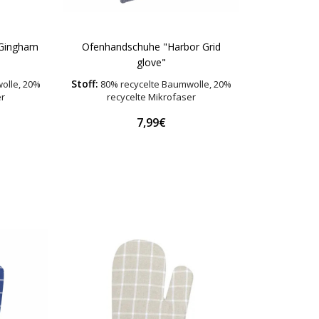
 Gingham
Ofenhandschuhe "Harbor Grid
glove"
Stoff:
olle, 20%
80% recycelte Baumwolle, 20%
er
recycelte Mikrofaser
7,99€