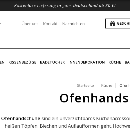
Kostenlose Lieferung in ganz Deutschland ab 80 €!
e
Über uns
Kontakt
Nachrichten
GESCH
EN
KISSENBEZÜGE
BADETÜCHER
INNENDEKORATION
KÜCHE
BA
Startseite
Küche
Ofen
Ofenhands
Ofenhandschuhe
sind ein unverzichtbares Küchenaccessoi
heißen Töpfen, Blechen und Auflaufformen geht. Hochw