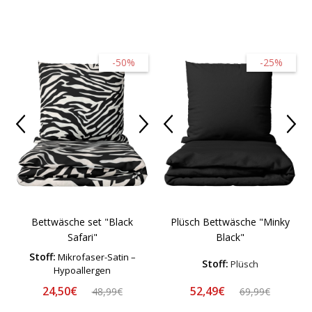
-50%
-25%
Bettwäsche set "Black
Plüsch Bettwäsche "Minky
Safari"
Black"
Stoff:
Mikrofaser-Satin –
Stoff:
Plüsch
Hypoallergen
24,50€
52,49€
48,99€
69,99€