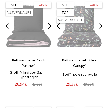
NEU
-45%
NEU
-40%
AUSVERKAUFT
TOP
AUSVERKAUFT
Bettwäsche set "Pink
Bettwäsche set "Silent
Panther"
Canopy"
Stoff:
Mikrofaser-Satin –
Stoff:
100% Baumwolle
Hypoallergen
26,94€
29,39€
48,99€
48,99€