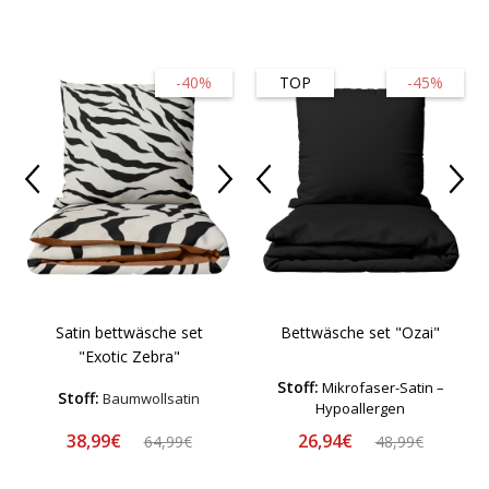
-40%
TOP
-45%
Satin bettwäsche set
Bettwäsche set "Ozai"
"Exotic Zebra"
Stoff:
Mikrofaser-Satin –
Stoff:
Baumwollsatin
Hypoallergen
38,99€
26,94€
64,99€
48,99€