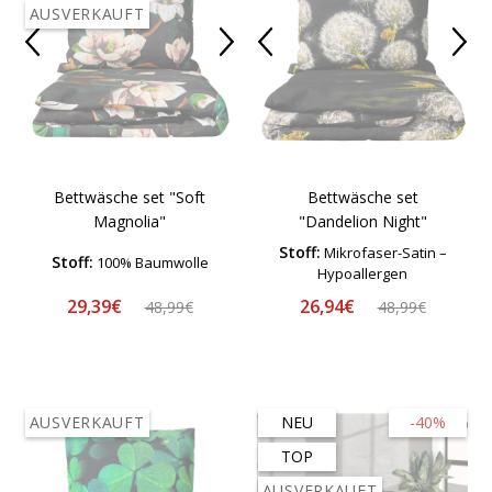
AUSVERKAUFT
Bettwäsche set "Soft
Bettwäsche set
Magnolia"
"Dandelion Night"
Stoff:
Mikrofaser-Satin –
Stoff:
100% Baumwolle
Hypoallergen
29,39€
26,94€
48,99€
48,99€
AUSVERKAUFT
NEU
-40%
TOP
AUSVERKAUFT