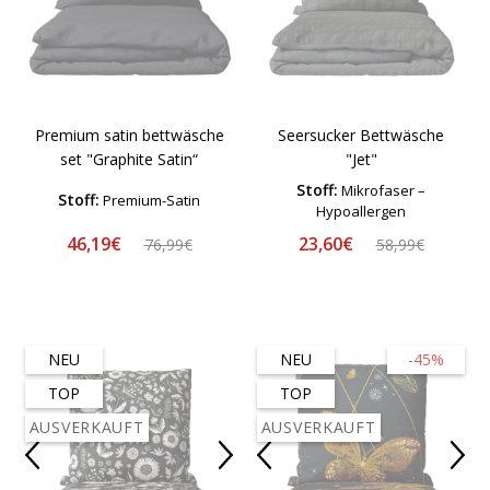
Premium satin bettwäsche
Seersucker Bettwäsche
set "Graphite Satin“
"Jet"
Stoff:
Mikrofaser –
Stoff:
Premium-Satin
Hypoallergen
46,19€
23,60€
76,99€
58,99€
NEU
NEU
-45%
TOP
TOP
AUSVERKAUFT
AUSVERKAUFT