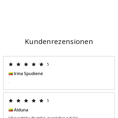
Kundenrezensionen
5
Irma Spudienė
.
5
Alduna
labai patinka drugeliai, nuostabus patalai