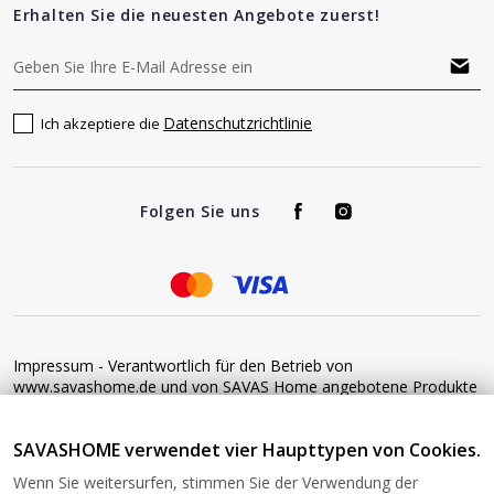
Erhalten Sie die neuesten Angebote zuerst!
Datenschutzrichtlinie
Ich akzeptiere die
Folgen Sie uns
Impressum - Verantwortlich für den Betrieb von
www.savashome.de und von SAVAS Home angebotene Produkte
und Dienstleistungen: Žaros g. 17 LT04125 Vilnius Lithuania
Umsatzsteuer-Identifikationsnummer: LT100015220214 Bitte
SAVASHOME verwendet vier Haupttypen von Cookies.
senden Sie keine Waren ohne vorherige Bestätigung an diese
Adresse zurück. Informationen zur Retoure finden Sie unter
Wenn Sie weitersurfen, stimmen Sie der Verwendung der
diesem Link: https://www.savashome.de/rueckgabebedingungen-