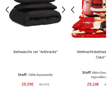
Bettwäsche set "Anthracite“
Weihnachtsbettwäsc
Claus"
Stoff:
Mikrofaser-
Stoff:
100% Baumwolle
Hypoallerg
29,39€
29,24€
48,99€
44