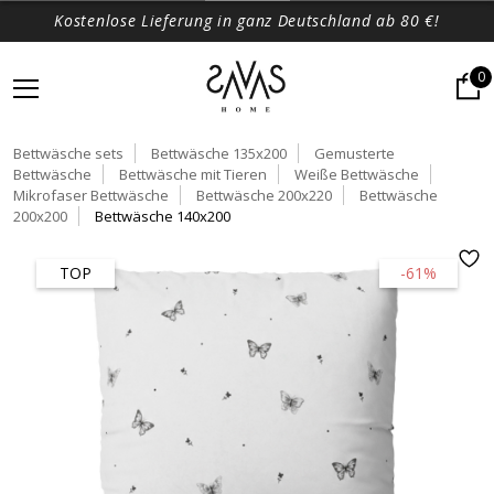
Kostenlose Lieferung in ganz Deutschland ab 80 €!
0
Bettwäsche sets
Bettwäsche 135x200
Gemusterte
Bettwäsche
Bettwäsche mit Tieren
Weiße Bettwäsche
Mikrofaser Bettwäsche
Bettwäsche 200x220
Bettwäsche
200x200
Bettwäsche 140x200
TOP
-61%