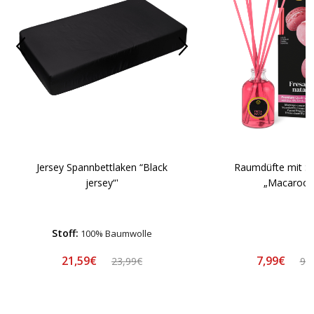
Raumdüfte mit S
Jersey Spannbettlaken “Black
„Macaroon
jersey“'
Stoff:
100% Baumwolle
21,59€
7,99€
23,99€
9,