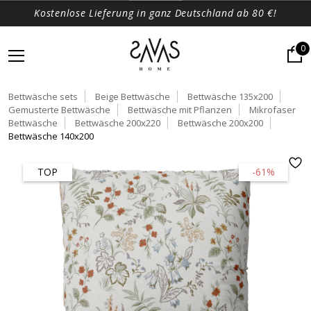
Kostenlose Lieferung in ganz Deutschland ab 80 €!
0
Bettwäsche sets
Beige Bettwäsche
Bettwäsche 135x200
Gemusterte Bettwäsche
Bettwäsche mit Pflanzen
Mikrofaser
Bettwäsche
Bettwäsche 200x220
Bettwäsche 200x200
Bettwäsche 140x200
TOP
-61%