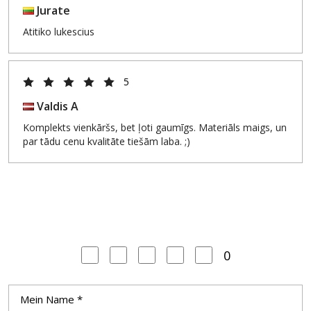
Jurate
Atitiko lukescius
5
Valdis A
Komplekts vienkāršs, bet ļoti gaumīgs. Materiāls maigs, un
par tādu cenu kvalitāte tiešām laba. ;)
0