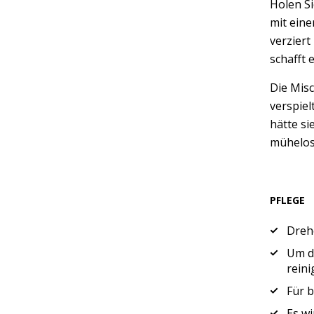
Holen S
mit ein
verziert
schafft 
Die Mis
verspiel
hätte si
mühelos 
PFLEGE
Drehe
Um di
reini
Für b
Es wi