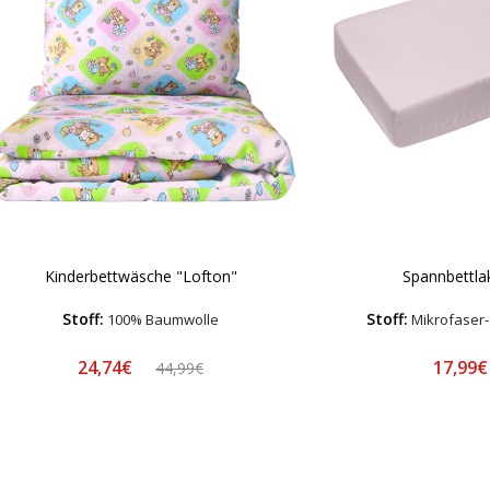
Kinderbettwäsche "Lofton"
Spannbettla
Stoff:
Stoff:
100% Baumwolle
Mikrofaser-
24,74€
17,99
44,99€