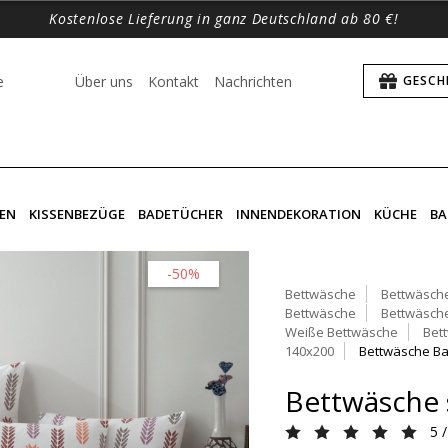
Kostenlose Lieferung in ganz Deutschland ab 80 €!
e
Über uns
Kontakt
Nachrichten
GESCH
EN
KISSENBEZÜGE
BADETÜCHER
INNENDEKORATION
KÜCHE
BA
-50%
Bettwäsche
Bettwäsche
Bettwäsche
Bettwäsche
Weiße Bettwäsche
Bet
140x200
Bettwäsche B
Bettwäsche 
5 /