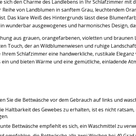
ie sich den Charme des Landlebens in Ihr Schlafzimmer mit
er Reihe von Landblumen in sanftem Grau, leuchtendem Ora
 ist. Das klare Weiß des Hintergrunds lässt diese Blumen
ein wunderbar ausgewogenes und harmonisches Design, das s
chung aus grauen, orangefarbenen, violetten und braunen 
ten Touch, der an Wildblumenwiesen und ruhige Landschaften
e Ihrem Schlafzimmer eine handwerkliche, rustikale Eleganz
ein und bieten Wärme und eine gemütliche, einladende Atmos
n Sie die Bettwäsche vor dem Gebrauch auf links und wasche
e Haltbarkeit des Gewebes zu erhalten, ist es nicht ratsam
gen.
unte Bettwäsche empfiehlt es sich, ein Waschmittel zu verwe
rd empfohlen, die Bettwäsche alle zwei Wochen bei 40 Grad