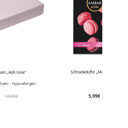
Schrankdüfte „Macaroon“
ken „Ash rose“
Satin – Hypoallergen
€
5,99€
19,99€