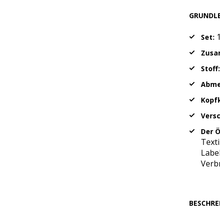
GRUNDL
1
Set:
Zusa
Stoff:
Abme
Kopf
Versc
Der Ö
Text
Label
Verb
BESCHRE