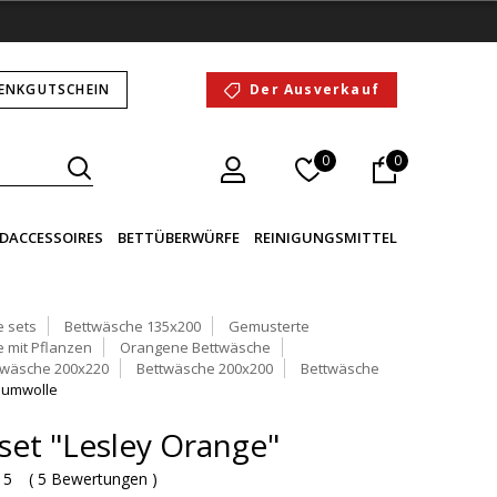
ENKGUTSCHEIN
Der Ausverkauf
0
0
DACCESSOIRES
BETTÜBERWÜRFE
REINIGUNGSMITTEL
 sets
Bettwäsche 135x200
Gemusterte
 mit Pflanzen
Orangene Bettwäsche
twäsche 200x220
Bettwäsche 200x200
Bettwäsche
aumwolle
set "Lesley Orange"
 5
(
5 Bewertungen
)