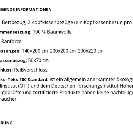
EGENDE INFORMATIONEN
 Bettbezug, 2 Kopfkissenbezüge (ein Kopfkissenbezug pro
100 % Baumwolle;
mmensetzung:
Ranforce.
140×200 cm; 200x200 cm; 200x220 cm;
ssungen:
50x70 cm;
kissenbezug:
Reißverschluss;
hluss:
ist ein allgemein anerkannter ökolog
ko-Teks 100 Standard:
ilinstitut (ÖTI) und dem Deutschen Forschungsinstitut Hohe
 geprüfte und zertifizierte Produkte haben keine nachteili
raucher.
IBUNG