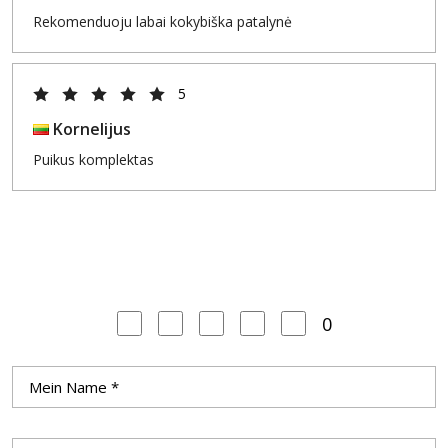
Rekomenduoju labai kokybiška patalynė
5
Kornelijus
Puikus komplektas
0