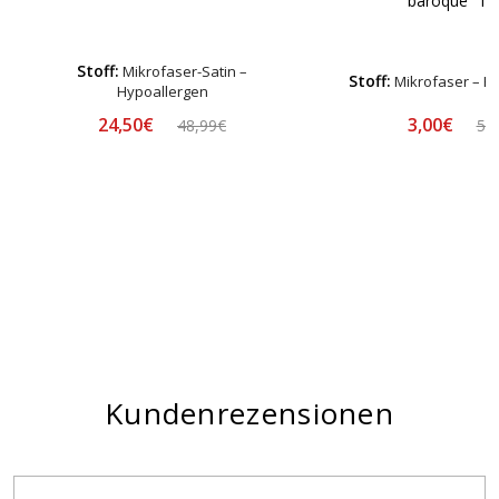
baroque“ 1 S
Stoff:
Mikrofaser-Satin –
Stoff:
Mikrofaser – H
Hypoallergen
24,50€
3,00€
48,99€
5,
Kundenrezensionen