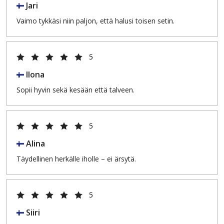
Jari
Vaimo tykkäsi niin paljon, että halusi toisen setin.
5
Ilona
Sopii hyvin sekä kesään että talveen.
5
Alina
Täydellinen herkälle iholle – ei ärsytä.
5
Siiri