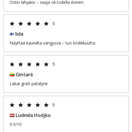
Ostin lahjaksi – saaja oli todella iloinen.
5
Iida
Näyttää kauniilta sängyssä – tuo kodikkuutta.
5
Gintarė
Labai graži patalynė
5
Ludmila Hodjko
9.5/10