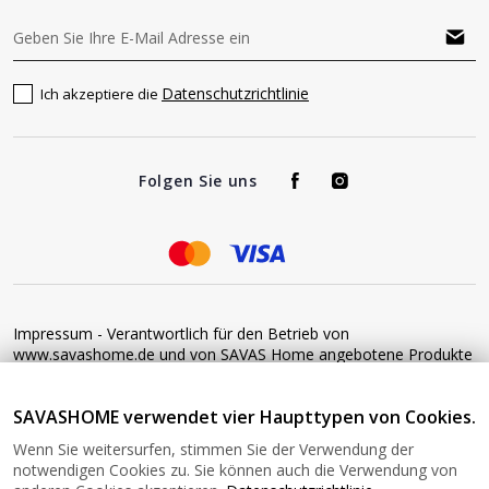
Datenschutzrichtlinie
Ich akzeptiere die
Folgen Sie uns
Impressum - Verantwortlich für den Betrieb von
www.savashome.de und von SAVAS Home angebotene Produkte
und Dienstleistungen: Žaros g. 17 LT04125 Vilnius Lithuania
Umsatzsteuer-Identifikationsnummer: LT100015220214 Bitte
SAVASHOME verwendet vier Haupttypen von Cookies.
senden Sie keine Waren ohne vorherige Bestätigung an diese
Adresse zurück. Informationen zur Retoure finden Sie unter
Wenn Sie weitersurfen, stimmen Sie der Verwendung der
diesem Link: https://www.savashome.de/rueckgabebedingungen-
notwendigen Cookies zu. Sie können auch die Verwendung von
fuer-waren Gerne können Sie sich mit uns in Verbindung setzen: