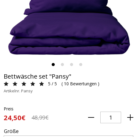
Bettwäsche set "Pansy"
5 / 5
(
10 Bewertungen
)
Artikelnr. Pansy
Preis
24,50€
48,99€
Größe