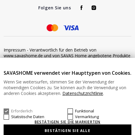
Folgen Sie uns
Impressum - Verantwortlich für den Betrieb von
www.savashome.de und von SAVAS Home angebotene Produkte
und Dienstleistungen: Žaros g. 17 LT04125 Vilnius Lithuania
Umsatzsteuer-Identifikationsnummer: LT100015220214 Bitte
SAVASHOME verwendet vier Haupttypen von Cookies.
senden Sie keine Waren ohne vorherige Bestätigung an diese
Adresse zurück. Informationen zur Retoure finden Sie unter
Wenn Sie weitersurfen, stimmen Sie der Verwendung der
diesem Link: https://www.savashome.de/rueckgabebedingungen-
notwendigen Cookies zu. Sie können auch die Verwendung von
fuer-waren Gerne können Sie sich mit uns in Verbindung setzen:
anderen Cookies akzeptieren.
Datenschutzrichtlinie
.
Montag − Freitag: 08:00−16:00 Uhr E-Mail: Info@savashome.de
Erforderlich
Funktional
© 2026 SAVASHOME Alle Rechte vorbehalten.
Statistische Daten
Vermarktung
BESTÄTIGEN SIE DIE MARKIERTEN
BESTÄTIGEN SIE ALLE