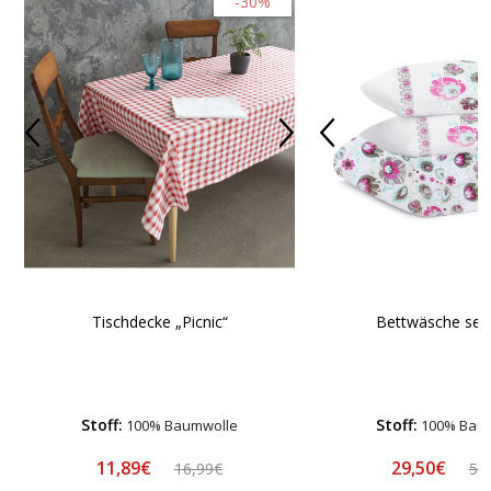
-30%
Tischdecke „Picnic“
Bettwäsche set 
Stoff:
Stoff:
100% Baumwolle
100% Bau
11,89€
29,50€
16,99€
58