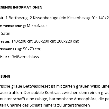
EGENDE INFORMATIONEN
1 Bettbezug, 2 Kissenbezüge (ein Kissenbezug für 140x2
lt:
Mikrofaser
mmensetzung:
Satin
:
140x200 cm; 200x200 cm; 200x220 cm;
bezug:
50x70 cm;
kissenbezug:
Reißverschluss.
chluss:
IBUNG
rische graue Bettwäscheset ist mit zarten grauen Wildblumen
 ausstrahlen. Der subtile Kontrast zwischen dem reinen g
ster schafft eine ruhige, harmonische Atmosphäre, die per
rten Charme des Schlafzimmers zu unterstreichen.