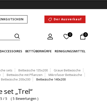
ENKGUTSCHEIN
Der Ausverkauf
0
0
DACCESSOIRES
BETTÜBERWÜRFE
REINIGUNGSMITTEL
che sets
Bettwäsche 135x200
Graue Bettwäsche
e
Bettwäsche mit Pflanzen
Mikrofaser Bettwäsche
Bettwäsche 200x200
Bettwäsche 140x200
 set „Trel“
5 / 5
(
5 Bewertungen
)