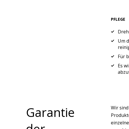
PFLEGE
Drehe
Um di
reini
Für b
Es wi
abzu
Garantie
Wir sin
Produkte
einzelne
der