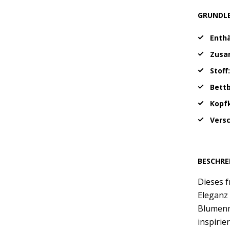
GRUNDL
Enthä
Zusa
Stoff
Bett
Kopf
Vers
BESCHRE
Dieses f
Eleganz
Blumenmu
inspirie