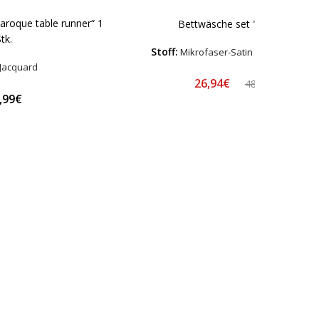
aroque table runner“ 1
Bettwäsche set "Drizzle"
tk.
Stoff:
Mikrofaser-Satin – Hypoallerge
Jacquard
26,94€
48,99€
,99€