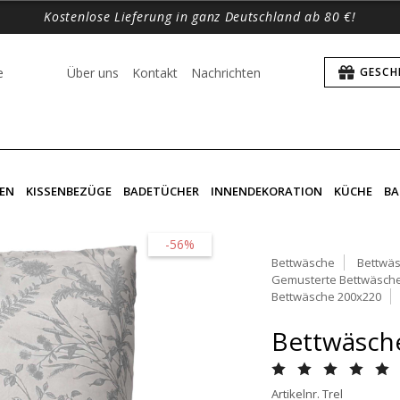
Kostenlose Lieferung in ganz Deutschland ab 80 €!
e
Über uns
Kontakt
Nachrichten
GESCH
EN
KISSENBEZÜGE
BADETÜCHER
INNENDEKORATION
KÜCHE
BA
-56%
Bettwäsche
Bettwäs
Gemusterte Bettwäsch
Bettwäsche 200x220
Bettwäsche
Artikelnr. Trel