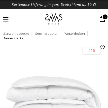
Kostenlose Lieferung in ganz Deutschland ab 80 €!
0
Ganzjahresdecke
Sommerdecken
Winterdecken
Daunendecken
-10%