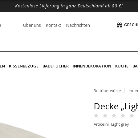
Kostenlose Lieferung in ganz Deutschland ab 80 €!
e
Über uns
Kontakt
Nachrichten
GESCH
EN
KISSENBEZÜGE
BADETÜCHER
INNENDEKORATION
KÜCHE
BA
Bettüberwürfe
Inne
Decke „Lig
Artikelnr. Light grey