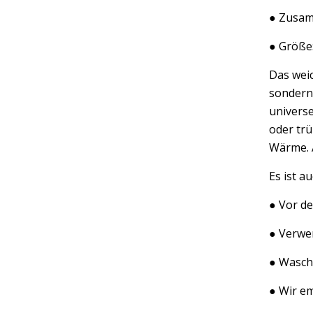
● Zusam
● Größe
Das weic
sondern 
univers
oder trü
Wärme. A
Es ist a
● Vor d
● Verwen
● Wasch
● Wir e