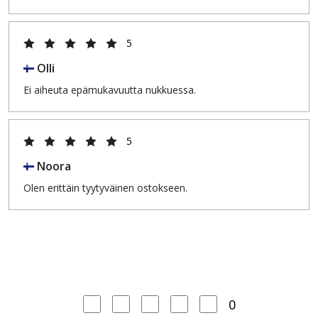
5
Olli
Ei aiheuta epämukavuutta nukkuessa.
5
Noora
Olen erittäin tyytyväinen ostokseen.
0