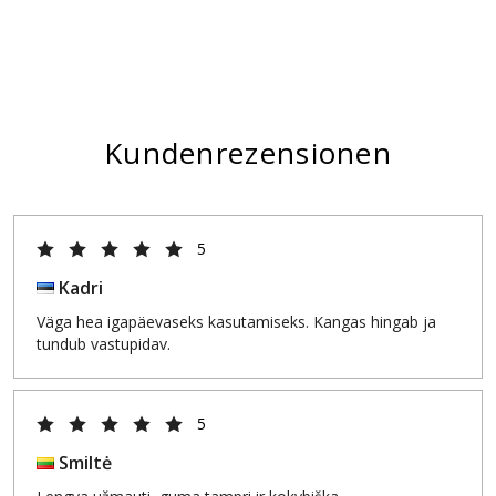
Kundenrezensionen
5
Kadri
Väga hea igapäevaseks kasutamiseks. Kangas hingab ja
tundub vastupidav.
5
Smiltė