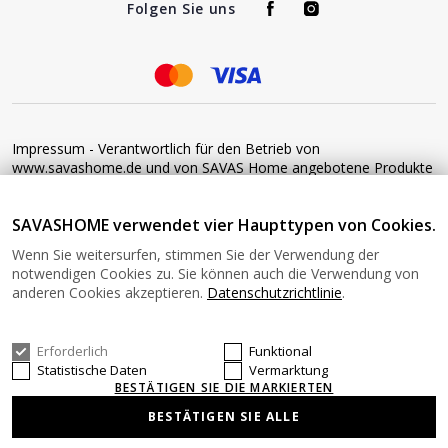
Folgen Sie uns
Impressum - Verantwortlich für den Betrieb von
www.savashome.de und von SAVAS Home angebotene Produkte
und Dienstleistungen: Žaros g. 17 LT04125 Vilnius Lithuania
Umsatzsteuer-Identifikationsnummer: LT100015220214 Bitte
SAVASHOME verwendet vier Haupttypen von Cookies.
senden Sie keine Waren ohne vorherige Bestätigung an diese
Adresse zurück. Informationen zur Retoure finden Sie unter
Wenn Sie weitersurfen, stimmen Sie der Verwendung der
diesem Link: https://www.savashome.de/rueckgabebedingungen-
notwendigen Cookies zu. Sie können auch die Verwendung von
fuer-waren Gerne können Sie sich mit uns in Verbindung setzen:
anderen Cookies akzeptieren.
Datenschutzrichtlinie
.
Montag − Freitag: 08:00−16:00 Uhr E-Mail: Info@savashome.de
Erforderlich
Funktional
© 2026 SAVASHOME Alle Rechte vorbehalten.
Statistische Daten
Vermarktung
BESTÄTIGEN SIE DIE MARKIERTEN
BESTÄTIGEN SIE ALLE