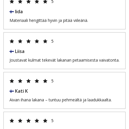
5
Iida
Materiaali hengittää hyvin ja pitää viileänä.
5
Liisa
Joustavat kulmat tekevät lakanan petaamisesta vaivatonta.
5
Kati K
Aivan ihana lakana – tuntuu pehmeältä ja laadukkaalta.
5