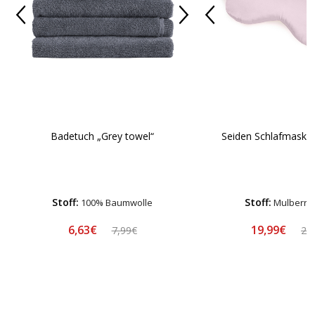
Badetuch „Grey towel“
Seiden Schlafmaske
Stoff:
Stoff:
100% Baumwolle
Mulberry 
6,63€
19,99€
7,99€
24