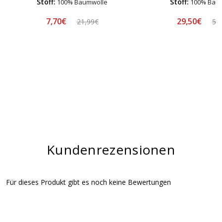
Stoff:
Stoff:
100% Baumwolle
100% Bau
7,70€
29,50€
21,99€
58
Kundenrezensionen
Für dieses Produkt gibt es noch keine Bewertungen