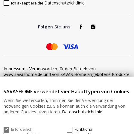
Datenschutzrichtlinie
Ich akzeptiere die
Folgen Sie uns
Impressum - Verantwortlich für den Betrieb von
www.savashome.de und von SAVAS Home angebotene Produkte
und Dienstleistungen: Žaros g. 17 LT04125 Vilnius Lithuania
Umsatzsteuer-Identifikationsnummer: LT100015220214 Bitte
SAVASHOME verwendet vier Haupttypen von Cookies.
senden Sie keine Waren ohne vorherige Bestätigung an diese
Adresse zurück. Informationen zur Retoure finden Sie unter
Wenn Sie weitersurfen, stimmen Sie der Verwendung der
diesem Link: https://www.savashome.de/rueckgabebedingungen-
notwendigen Cookies zu. Sie können auch die Verwendung von
fuer-waren Gerne können Sie sich mit uns in Verbindung setzen:
anderen Cookies akzeptieren.
Datenschutzrichtlinie
.
Montag − Freitag: 08:00−16:00 Uhr E-Mail: Info@savashome.de
Erforderlich
Funktional
© 2026 SAVASHOME Alle Rechte vorbehalten.