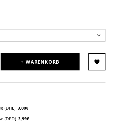
+ WARENKORB
se (DHL)
3,00€
se (DPD)
3,99€