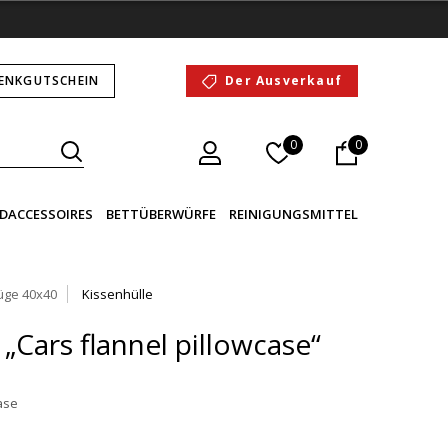
ENKGUTSCHEIN
Der Ausverkauf
0
0
DACCESSOIRES
BETTÜBERWÜRFE
REINIGUNGSMITTEL
üge 40x40
Kissenhülle
„Cars flannel pillowcase“
case