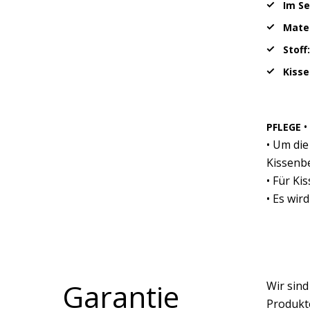
Im Se
Mater
Stoff
Kiss
•
PFLEGE
• Um die
Kissenbe
• Für Ki
• Es wir
Garantie
Wir sin
Produkte