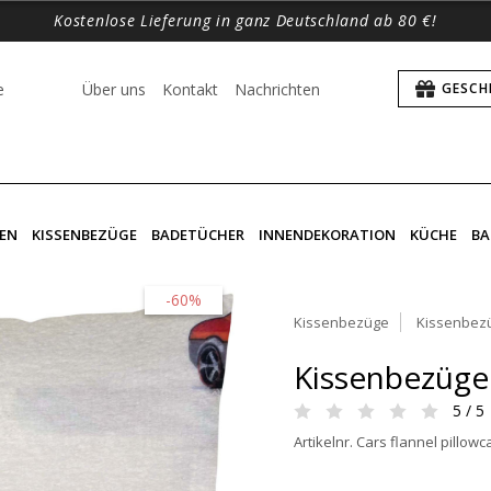
Kostenlose Lieferung in ganz Deutschland ab 80 €!
e
Über uns
Kontakt
Nachrichten
GESCH
EN
KISSENBEZÜGE
BADETÜCHER
INNENDEKORATION
KÜCHE
BA
-60%
Kissenbezüge
Kissenbez
Kissenbezüge 
5 / 5
Artikelnr. Cars flannel pillow