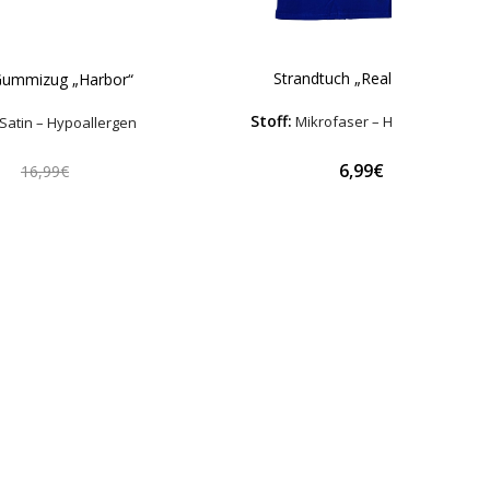
Strandtuch „Real Madrid“
Gummizug „Harbor“
Stoff:
Mikrofaser – Hypoallergen
Satin – Hypoallergen
€
6,99€
16,99€