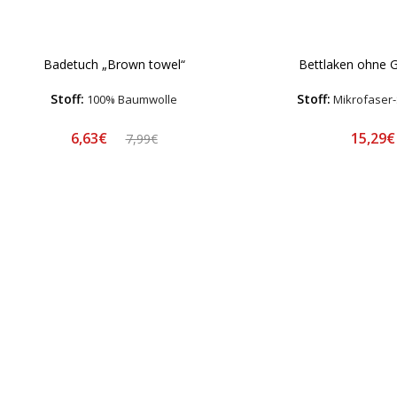
Badetuch „Brown towel“
Bettlaken ohne 
Stoff:
Stoff:
100% Baumwolle
Mikrofaser-
6,63€
15,29
7,99€