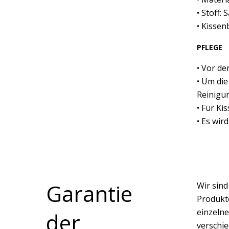
• Stoff: S
• Kissen
PFLEGE
• Vor d
• Um die
Reinigu
• Für Ki
• Es wir
Garantie
Wir sin
Produkte
einzelne
der
verschi