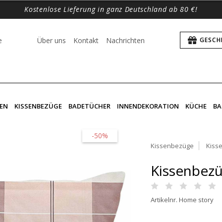
Kostenlose Lieferung in ganz Deutschland ab 80 €!
e
Über uns
Kontakt
Nachrichten
GESCH
EN
KISSENBEZÜGE
BADETÜCHER
INNENDEKORATION
KÜCHE
BA
-50%
Kissenbezüge
Kiss
Kissenbez
Artikelnr. Home story