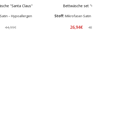
sche "Santa Claus"
Bettwäsche set "Graphite"
Stoff:
Satin – Hypoallergen
Mikrofaser-Satin – Hypoallerge
€
26,94€
44,99€
48,99€