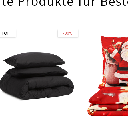
te Produkte für Best
TOP
-30%