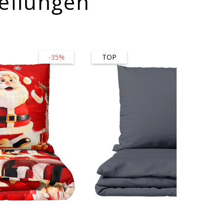
ellungen
-35%
TOP
-45