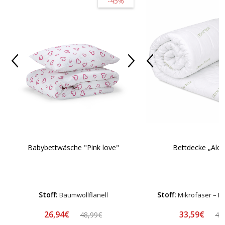
-45%
Babybettwäsche "Pink love"
Bettdecke „Aloe
Stoff:
Stoff:
Baumwollflanell
Mikrofaser – H
26,94€
33,59€
48,99€
41