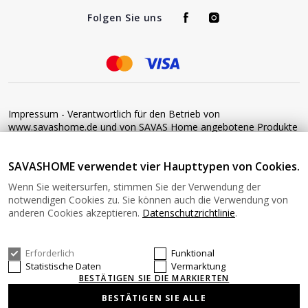
Folgen Sie uns
Impressum - Verantwortlich für den Betrieb von
www.savashome.de und von SAVAS Home angebotene Produkte
und Dienstleistungen: Žaros g. 17 LT04125 Vilnius Lithuania
Umsatzsteuer-Identifikationsnummer: LT100015220214 Bitte
SAVASHOME verwendet vier Haupttypen von Cookies.
senden Sie keine Waren ohne vorherige Bestätigung an diese
Adresse zurück. Informationen zur Retoure finden Sie unter
Wenn Sie weitersurfen, stimmen Sie der Verwendung der
diesem Link: https://www.savashome.de/rueckgabebedingungen-
notwendigen Cookies zu. Sie können auch die Verwendung von
fuer-waren Gerne können Sie sich mit uns in Verbindung setzen:
anderen Cookies akzeptieren.
Datenschutzrichtlinie
.
Montag − Freitag: 08:00−16:00 Uhr E-Mail: Info@savashome.de
Erforderlich
Funktional
© 2026 SAVASHOME Alle Rechte vorbehalten.
Statistische Daten
Vermarktung
BESTÄTIGEN SIE DIE MARKIERTEN
BESTÄTIGEN SIE ALLE