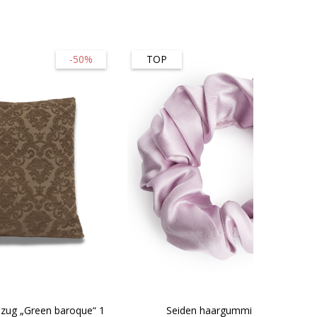
-50%
TOP
-10
ezug „Green baroque“ 1
Seiden haargummi „Perfume“