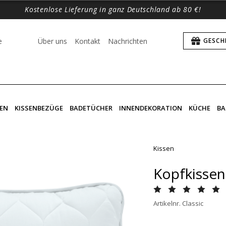
Kostenlose Lieferung in ganz Deutschland ab 80 €!
e
Über uns
Kontakt
Nachrichten
GESCH
EN
KISSENBEZÜGE
BADETÜCHER
INNENDEKORATION
KÜCHE
BA
Kissen
Kopfkissen 
Artikelnr. Classic