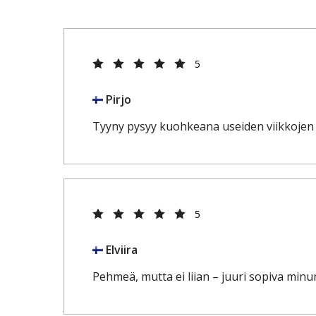
5
Pirjo
Tyyny pysyy kuohkeana useiden viikkojen 
5
Elviira
Pehmeä, mutta ei liian – juuri sopiva min