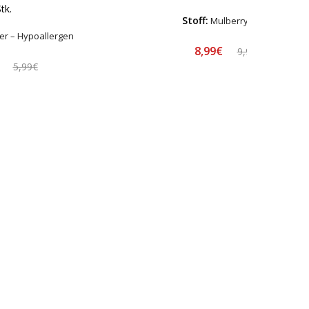
tk.
Stoff:
Mulberry Seide
er – Hypoallergen
8,99€
9,99€
€
5,99€