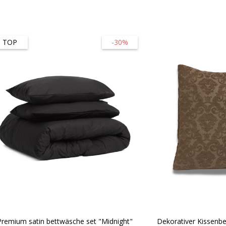
TOP
-30%
Premium satin bettwäsche set "Midnight"
Dekorativer Kissenb