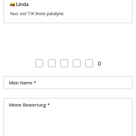
Linda
Nuo siol TIK linine patalyne.
0