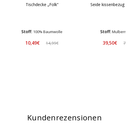
Tischdecke „Folk“
Seide kissenbezug „
Stoff:
Stoff:
100% Baumwolle
Mulberry 
10,49€
39,50€
14,99€
78
Kundenrezensionen