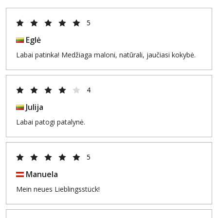
5
Eglė
Labai patinka! Medžiaga maloni, natūrali, jaučiasi kokybė.
4
Julija
Labai patogi patalynė.
5
Manuela
Mein neues Lieblingsstück!