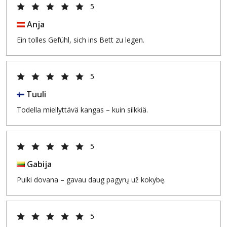
5
Anja
Ein tolles Gefühl, sich ins Bett zu legen.
5
Tuuli
Todella miellyttävä kangas – kuin silkkiä.
5
Gabija
Puiki dovana – gavau daug pagyrų už kokybę.
5