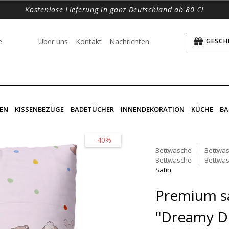
Kostenlose Lieferung in ganz Deutschland ab 80 €!
e
Über uns
Kontakt
Nachrichten
GESCH
EN
KISSENBEZÜGE
BADETÜCHER
INNENDEKORATION
KÜCHE
BA
-40%
Bettwäsche
Bettwäs
Bettwäsche
Bettwäs
Satin
Premium sa
"Dreamy D