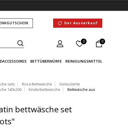
ENKGUTSCHEIN
Der Ausverkauf
0
0
DACCESSOIRES
BETTÜBERWÜRFE
REINIGUNGSMITTEL
che sets
Rosa Bettwäsche
Gemusterte
che 140x200
Kinderbettwäsche
Bettwäsche aus
tin bettwäsche set
ots"