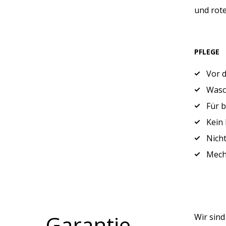
und rote
PFLEGE
Vor 
Wasch
Für 
Kein 
Nicht
Mech
Garantie
Wir sin