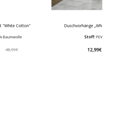
t "White Cotton"
Duschvorhänge „White triangles“
Stoff:
% Baumwolle
PEVA
€
12,99€
48,99€