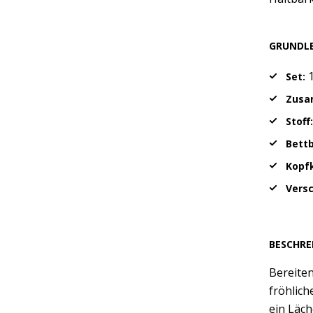
GRUNDL
1
Set:
Zusa
Stoff
Bett
Kopfk
Vers
BESCHRE
Bereiten
fröhlich
ein Läch