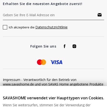
Erhalten Sie die neuesten Angebote zuerst!
Datenschutzrichtlinie
Ich akzeptiere die
Folgen Sie uns
Impressum - Verantwortlich für den Betrieb von
www.savashome.de und von SAVAS Home angebotene Produkte
und Dienstleistungen: Žaros g. 17 LT04125 Vilnius Lithuania
Umsatzsteuer-Identifikationsnummer: LT100015220214 Bitte
SAVASHOME verwendet vier Haupttypen von Cookies.
senden Sie keine Waren ohne vorherige Bestätigung an diese
Adresse zurück. Informationen zur Retoure finden Sie unter
Wenn Sie weitersurfen, stimmen Sie der Verwendung der
diesem Link: https://www.savashome.de/rueckgabebedingungen-