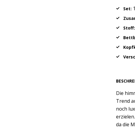
1
Set:
Zusa
Stoff
Bett
Kopfk
Vers
BESCHRE
Die him
Trend au
noch lux
erzielen
da die M