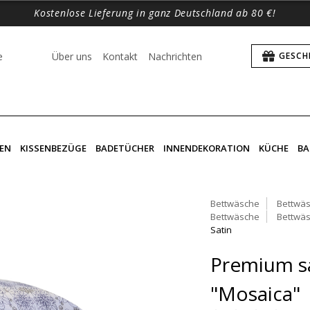
Kostenlose Lieferung in ganz Deutschland ab 80 €!
e
Über uns
Kontakt
Nachrichten
GESCH
EN
KISSENBEZÜGE
BADETÜCHER
INNENDEKORATION
KÜCHE
BA
Bettwäsche
Bettwäs
Bettwäsche
Bettwäs
Satin
Premium sa
"Mosaica"