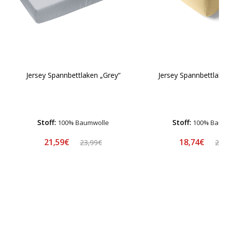
Jersey Spannbettlaken „Grey“
Jersey Spannbettlake
Stoff:
Stoff:
100% Baumwolle
100% Bau
21,59€
18,74€
23,99€
24