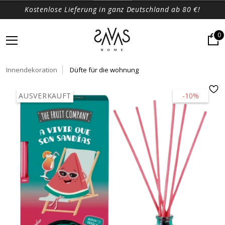
Kostenlose Lieferung in ganz Deutschland ab 80 €!
0
Innendekoration
Düfte für die wohnung
AUSVERKAUFT
-10%