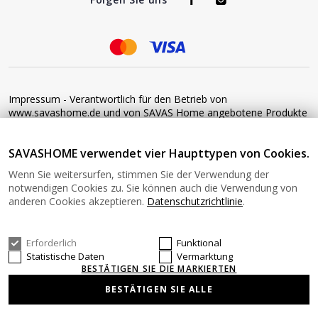
Impressum - Verantwortlich für den Betrieb von
www.savashome.de und von SAVAS Home angebotene Produkte
und Dienstleistungen: Žaros g. 17 LT04125 Vilnius Lithuania
Umsatzsteuer-Identifikationsnummer: LT100015220214 Bitte
SAVASHOME verwendet vier Haupttypen von Cookies.
senden Sie keine Waren ohne vorherige Bestätigung an diese
Adresse zurück. Informationen zur Retoure finden Sie unter
Wenn Sie weitersurfen, stimmen Sie der Verwendung der
diesem Link: https://www.savashome.de/rueckgabebedingungen-
notwendigen Cookies zu. Sie können auch die Verwendung von
fuer-waren Gerne können Sie sich mit uns in Verbindung setzen:
anderen Cookies akzeptieren.
Datenschutzrichtlinie
.
Montag − Freitag: 08:00−16:00 Uhr E-Mail: Info@savashome.de
Erforderlich
Funktional
© 2026 SAVASHOME Alle Rechte vorbehalten.
Statistische Daten
Vermarktung
BESTÄTIGEN SIE DIE MARKIERTEN
BESTÄTIGEN SIE ALLE