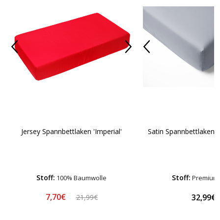
Jersey Spannbettlaken 'Imperial'
Satin Spannbettlaken „
Stoff:
Stoff:
100% Baumwolle
Premium-
7,70€
32,99€
21,99€