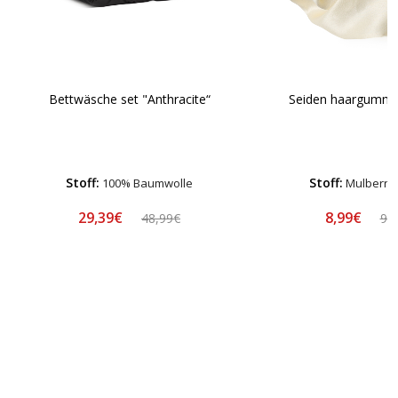
Bettwäsche set "Anthracite“
Seiden haargummi
Stoff:
Stoff:
100% Baumwolle
Mulberry 
29,39€
8,99€
48,99€
9,