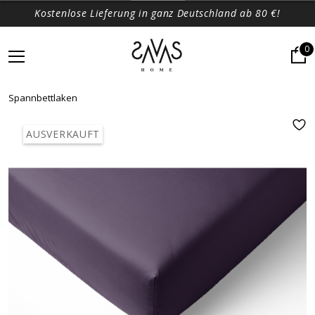
Kostenlose Lieferung in ganz Deutschland ab 80 €!
0
Spannbettlaken
AUSVERKAUFT