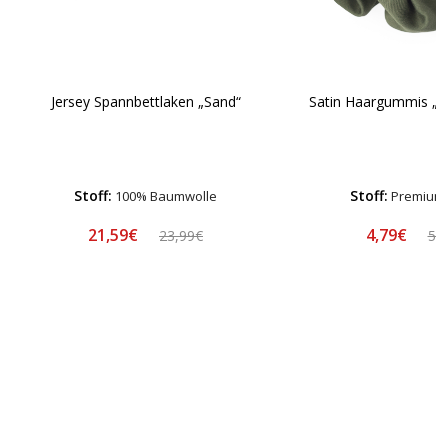
Jersey Spannbettlaken „Sand“
Satin Haargummis „M
Stoff:
Stoff:
100% Baumwolle
Premium-
21,59€
4,79€
23,99€
5,