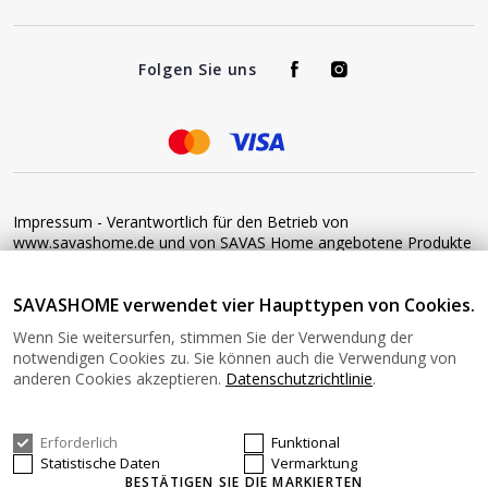
Folgen Sie uns
Impressum - Verantwortlich für den Betrieb von
www.savashome.de und von SAVAS Home angebotene Produkte
und Dienstleistungen: Žaros g. 17 LT04125 Vilnius Lithuania
Umsatzsteuer-Identifikationsnummer: LT100015220214 Bitte
SAVASHOME verwendet vier Haupttypen von Cookies.
senden Sie keine Waren ohne vorherige Bestätigung an diese
Adresse zurück. Informationen zur Retoure finden Sie unter
Wenn Sie weitersurfen, stimmen Sie der Verwendung der
diesem Link: https://www.savashome.de/rueckgabebedingungen-
notwendigen Cookies zu. Sie können auch die Verwendung von
fuer-waren Gerne können Sie sich mit uns in Verbindung setzen:
anderen Cookies akzeptieren.
Datenschutzrichtlinie
.
Montag − Freitag: 08:00−16:00 Uhr E-Mail: Info@savashome.de
Erforderlich
Funktional
© 2026 SAVASHOME Alle Rechte vorbehalten.
Statistische Daten
Vermarktung
BESTÄTIGEN SIE DIE MARKIERTEN