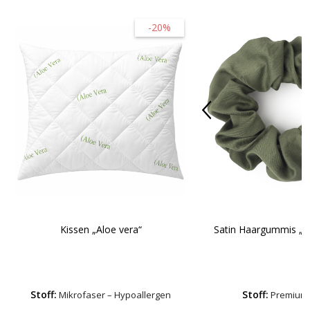
-20%
Kissen „Aloe vera“
Satin Haargummis „M
Stoff:
Stoff:
Mikrofaser – Hypoallergen
Premium-