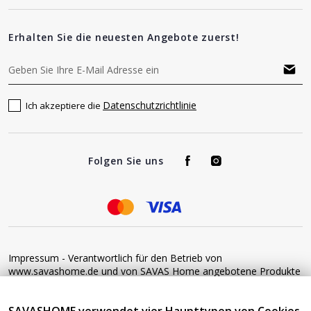
Erhalten Sie die neuesten Angebote zuerst!
Datenschutzrichtlinie
Ich akzeptiere die
Folgen Sie uns
Impressum - Verantwortlich für den Betrieb von
www.savashome.de und von SAVAS Home angebotene Produkte
und Dienstleistungen: Žaros g. 17 LT04125 Vilnius Lithuania
Umsatzsteuer-Identifikationsnummer: LT100015220214 Bitte
senden Sie keine Waren ohne vorherige Bestätigung an diese