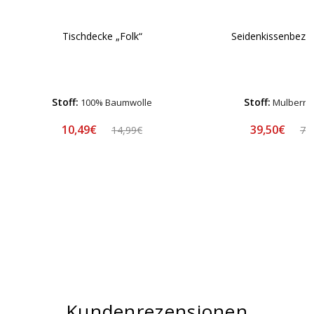
Tischdecke „Folk“
Seidenkissenbezu
Stoff:
Stoff:
100% Baumwolle
Mulberry 
10,49€
39,50€
14,99€
78
Kundenrezensionen