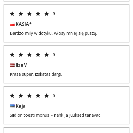
5
KASIA*
Bardzo miły w dotyku, włosy mniej się puszą.
5
IlzeM
Krāsa super, izskatās dārgi.
5
Kaja
Siid on tõesti mõnus – nahk ja juuksed tänavad.