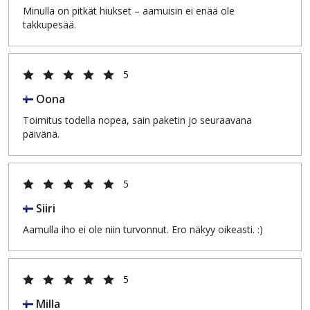
Minulla on pitkät hiukset – aamuisin ei enää ole
takkupesää.
5
Oona
Toimitus todella nopea, sain paketin jo seuraavana
päivänä.
5
Siiri
Aamulla iho ei ole niin turvonnut. Ero näkyy oikeasti. :)
5
Milla