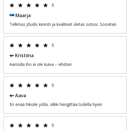
5
Maarja
Tellimus jõudis kiiresti ja kvaliteet ületas ootusi. Soovitan
5
Kristiina
Aamulla iho ei ole kuiva – vihdoin
5
Aava
En enää hikoile yöllä, silkki hengittää todella hyvin
5