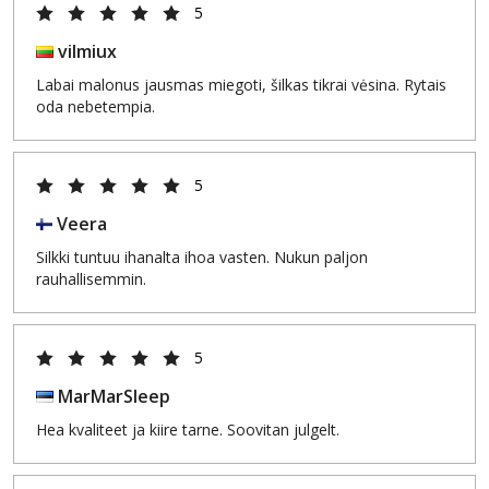
5
vilmiux
Labai malonus jausmas miegoti, šilkas tikrai vėsina. Rytais
oda nebetempia.
5
Veera
Silkki tuntuu ihanalta ihoa vasten. Nukun paljon
rauhallisemmin.
5
MarMarSleep
Hea kvaliteet ja kiire tarne. Soovitan julgelt.