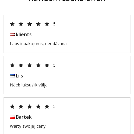
5
klients
Labs iepakojums, der dāvanai.
5
Liis
Näeb luksuslik välja.
5
Bartek
Warty swojej ceny.