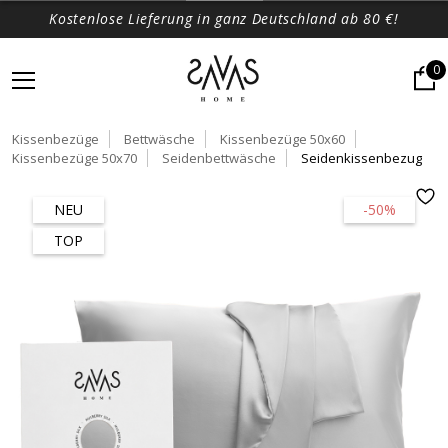
Kostenlose Lieferung in ganz Deutschland ab 80 €!
0
Kissenbezüge
Bettwäsche
Kissenbezüge 50x60
Kissenbezüge 50x70
Seidenbettwäsche
Seidenkissenbezug
NEU
-50%
TOP