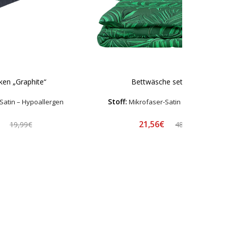
ken „Graphite“
Bettwäsche set "Fern"
Stoff:
Satin – Hypoallergen
Mikrofaser-Satin – Hypoallerge
€
21,56€
19,99€
48,99€