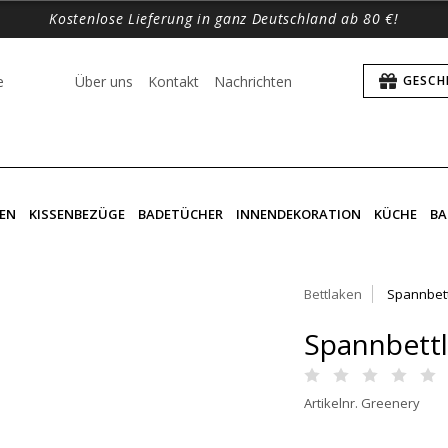
Kostenlose Lieferung in ganz Deutschland ab 80 €!
e
Über uns
Kontakt
Nachrichten
GESCH
EN
KISSENBEZÜGE
BADETÜCHER
INNENDEKORATION
KÜCHE
BA
Bettlaken
Spannbet
Spannbettl
Artikelnr. Greenery