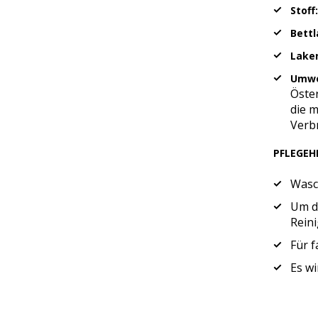
Stoff:
Bett
Lake
Umwe
Öster
die 
Verb
PFLEGEH
Wasc
Um di
Rein
Für 
Es wi