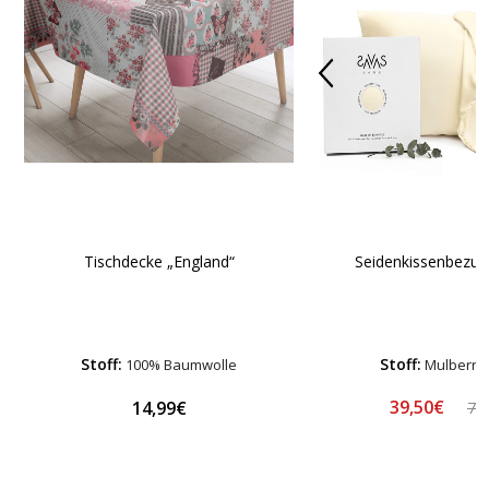
Tischdecke „England“
Seidenkissenbezug
Stoff:
Stoff:
100% Baumwolle
Mulberry 
39,50€
14,99€
78