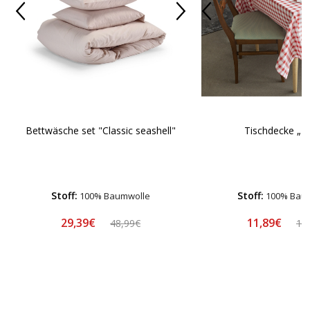
Bettwäsche set "Classic seashell"
Tischdecke „Pi
Stoff:
Stoff:
100% Baumwolle
100% Bau
29,39€
11,89€
48,99€
16