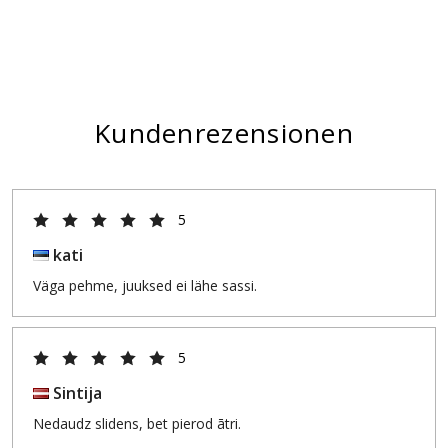
Kundenrezensionen
5
kati
Väga pehme, juuksed ei lähe sassi.
5
Sintija
Nedaudz slidens, bet pierod ātri.