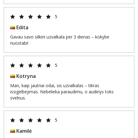
5
Edita
Gavau savo silkini uzvalkala per 3 dienas – kokybe
nuostabi!
5
Kotryna
Man, kaip jautriai odai, sis uzvalkalas – tikras
issigelbejimas. Nebelieka paraudimu, o audinys toks
svelnus.
5
Kamilė