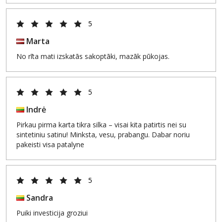
5
Marta
No rīta mati izskatās sakoptāki, mazāk pūkojas.
5
Indrė
Pirkau pirma karta tikra silka – visai kita patirtis nei su
sintetiniu satinu! Minksta, vesu, prabangu. Dabar noriu
pakeisti visa patalyne
5
Sandra
Puiki investicija groziui