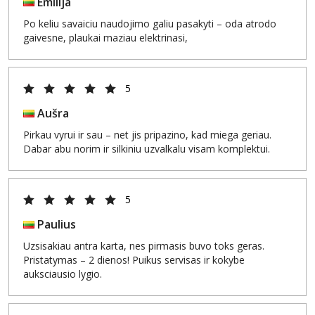
Emilija
Po keliu savaiciu naudojimo galiu pasakyti – oda atrodo
gaivesne, plaukai maziau elektrinasi,
5
Aušra
Pirkau vyrui ir sau – net jis pripazino, kad miega geriau.
Dabar abu norim ir silkiniu uzvalkalu visam komplektui.
5
Paulius
Uzsisakiau antra karta, nes pirmasis buvo toks geras.
Pristatymas – 2 dienos! Puikus servisas ir kokybe
auksciausio lygio.