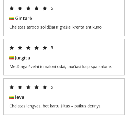
5
Gintarė
Chalatas atrodo solidžiai ir gražiai krenta ant kūno.
5
Jurgita
Medžiaga švelni ir maloni odai, jaučiasi kaip spa salone.
5
Ieva
Chalatas lengvas, bet kartu šiltas – puikus derinys.