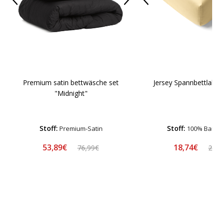
Premium satin bettwäsche set
Jersey Spannbettlake
"Midnight"
Stoff:
Stoff:
Premium-Satin
100% Bau
53,89€
18,74€
76,99€
24