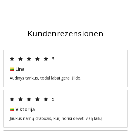
Kundenrezensionen
5
Lina
Audinys tankus, todėl labai gerai šildo.
5
Viktorija
Jaukus namų drabužis, kurį norisi dėvėti visą laiką.