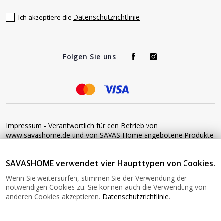
Datenschutzrichtlinie
Ich akzeptiere die
Folgen Sie uns
Impressum - Verantwortlich für den Betrieb von
www.savashome.de und von SAVAS Home angebotene Produkte
und Dienstleistungen: Žaros g. 17 LT04125 Vilnius Lithuania
Umsatzsteuer-Identifikationsnummer: LT100015220214 Bitte
SAVASHOME verwendet vier Haupttypen von Cookies.
senden Sie keine Waren ohne vorherige Bestätigung an diese
Adresse zurück. Informationen zur Retoure finden Sie unter
Wenn Sie weitersurfen, stimmen Sie der Verwendung der
diesem Link: https://www.savashome.de/rueckgabebedingungen-
notwendigen Cookies zu. Sie können auch die Verwendung von
fuer-waren Gerne können Sie sich mit uns in Verbindung setzen:
anderen Cookies akzeptieren.
Datenschutzrichtlinie
.
Montag − Freitag: 08:00−16:00 Uhr E-Mail: Info@savashome.de