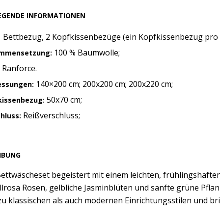
EGENDE INFORMATIONEN
 Bettbezug, 2 Kopfkissenbezüge (ein Kopfkissenbezug pro
100 % Baumwolle;
mmensetzung:
Ranforce.
140×200 cm; 200x200 cm; 200x220 cm;
ssungen:
50x70 cm;
kissenbezug:
Reißverschluss;
hluss:
IBUNG
ettwäscheset begeistert mit einem leichten, frühlingshaft
llrosa Rosen, gelbliche Jasminblüten und sanfte grüne Pflan
u klassischen als auch modernen Einrichtungsstilen und bri