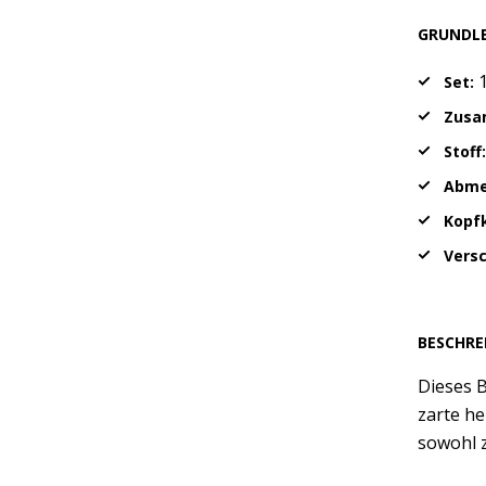
GRUNDL
1
Set:
Zusa
Stoff:
Abme
Kopf
Versc
BESCHRE
Dieses B
zarte he
sowohl z