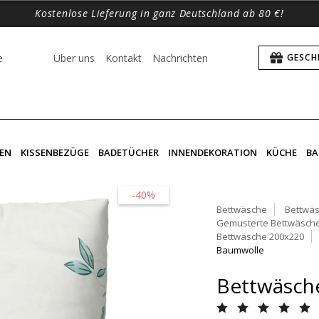
Kostenlose Lieferung in ganz Deutschland ab 80 €!
e
Über uns
Kontakt
Nachrichten
GESCH
EN
KISSENBEZÜGE
BADETÜCHER
INNENDEKORATION
KÜCHE
BA
-40%
Bettwäsche
Bettwäs
Gemusterte Bettwäsch
Bettwäsche 200x220
Baumwolle
Bettwäsche