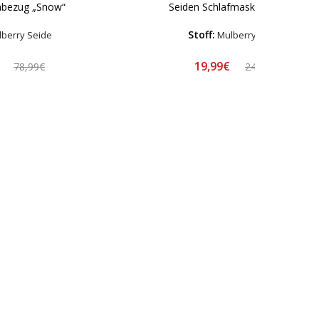
nbezug „Snow“
Seiden Schlafmaske „Cream“
Stoff:
berry Seide
Mulberry Seide
€
19,99€
78,99€
24,99€