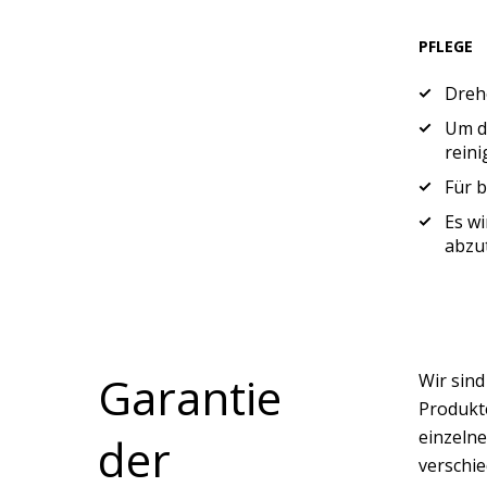
PFLEGE
Drehe
Um di
reini
Für b
Es wi
abzu
Garantie
Wir sin
Produkte
einzelne
der
verschi