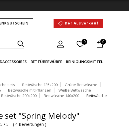
ENKGUTSCHEIN
Der Ausverkauf
0
0
DACCESSOIRES
BETTÜBERWÜRFE
REINIGUNGSMITTEL
che sets
Bettwäsche 135x200
Grüne Bettwäsche
e
Bettwäsche mit Pflanzen
Weiße Bettwäsche
Bettwäsche 200x200
Bettwäsche 140x200
Bettwäsche
 set "Spring Melody"
5 / 5
(
4 Bewertungen
)