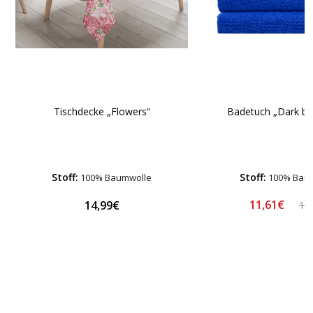
Tischdecke „Flowers“
Badetuch „Dark bl
Stoff:
Stoff:
100% Baumwolle
100% Bau
11,61€
14,99€
13