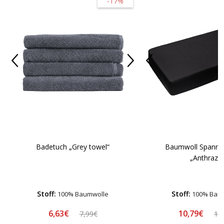
-17%
Badetuch „Grey towel“
Baumwoll Spannbe
„Anthrazit
Stoff:
Stoff:
100% Baumwolle
100% Bau
6,63€
10,79€
7,99€
11