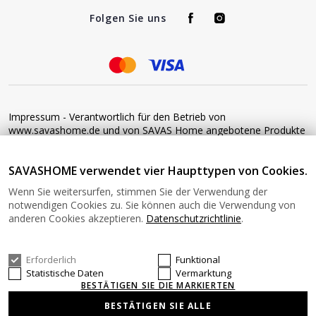
Folgen Sie uns
Impressum - Verantwortlich für den Betrieb von
www.savashome.de und von SAVAS Home angebotene Produkte
und Dienstleistungen: Žaros g. 17 LT04125 Vilnius Lithuania
Umsatzsteuer-Identifikationsnummer: LT100015220214 Bitte
SAVASHOME verwendet vier Haupttypen von Cookies.
senden Sie keine Waren ohne vorherige Bestätigung an diese
Adresse zurück. Informationen zur Retoure finden Sie unter
Wenn Sie weitersurfen, stimmen Sie der Verwendung der
diesem Link: https://www.savashome.de/rueckgabebedingungen-
notwendigen Cookies zu. Sie können auch die Verwendung von
fuer-waren Gerne können Sie sich mit uns in Verbindung setzen:
anderen Cookies akzeptieren.
Datenschutzrichtlinie
.
Montag − Freitag: 08:00−16:00 Uhr E-Mail: Info@savashome.de
Erforderlich
Funktional
© 2026 SAVASHOME Alle Rechte vorbehalten.
Statistische Daten
Vermarktung
BESTÄTIGEN SIE DIE MARKIERTEN
BESTÄTIGEN SIE ALLE