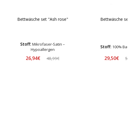
Bettwäsche set "Ash rose"
Bettwäsche set 
Stoff:
Mikrofaser-Satin –
Stoff:
100% Bau
Hypoallergen
26,94€
29,50€
48,99€
58