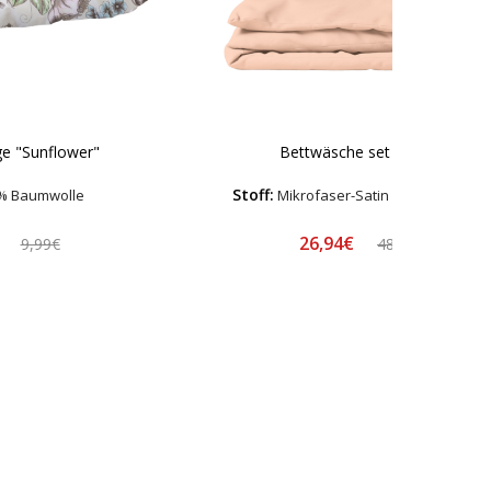
e "Sunflower"
Bettwäsche set "Coral"
Stoff:
% Baumwolle
Mikrofaser-Satin – Hypoallerge
€
26,94€
9,99€
48,99€