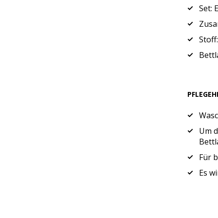
Set: 
Zusa
Stoff:
Bett
PFLEGEH
Wasc
Um di
Bettl
Für 
Es wi