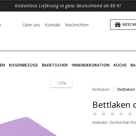
Kostenlose Lieferung in ganz Deutschland ab 80 €!
e
Über uns
Kontakt
Nachrichten
GESCH
EN
KISSENBEZÜGE
BADETÜCHER
INNENDEKORATION
KÜCHE
BA
-10%
Bettlaken
Bettlaken
Bettlaken
Artikelnr. Orchid Flat Sh