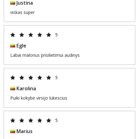
Justina
viskas super
5
Egle
Labai malonus prisilietimui audinys
5
Karolina
Puiki kokybe virsijo lukescius
5
Marius