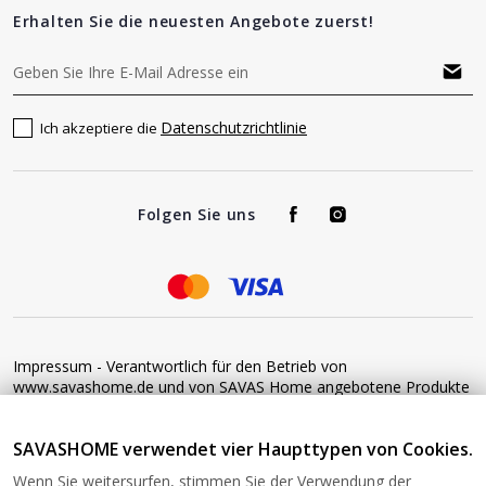
Erhalten Sie die neuesten Angebote zuerst!
Datenschutzrichtlinie
Ich akzeptiere die
Folgen Sie uns
Impressum - Verantwortlich für den Betrieb von
www.savashome.de und von SAVAS Home angebotene Produkte
und Dienstleistungen: Žaros g. 17 LT04125 Vilnius Lithuania
Umsatzsteuer-Identifikationsnummer: LT100015220214 Bitte
SAVASHOME verwendet vier Haupttypen von Cookies.
senden Sie keine Waren ohne vorherige Bestätigung an diese
Adresse zurück. Informationen zur Retoure finden Sie unter
Wenn Sie weitersurfen, stimmen Sie der Verwendung der