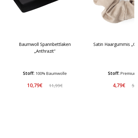
Baumwoll Spannbettlaken
Satin Haargummis „Cla
„Anthrazit“
Stoff:
Stoff:
100% Baumwolle
Premium-
10,79€
4,79€
11,99€
5,