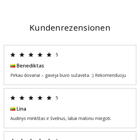
Kundenrezensionen
5
Benediktas
Pirkau dovanai – gavėja buvo sužavėta. :) Rekomenduoju
5
Lina
Audinys minkštas ir švelnus, labai malonu miegoti.