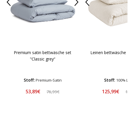
Premium satin bettwäsche set
Leinen bettwäsche "L
"Classic grey“
Stoff:
Stoff:
Premium-Satin
100% Le
53,89€
125,99€
76,99€
13