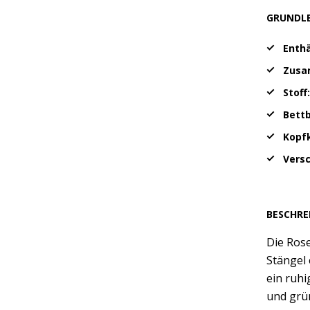
GRUNDL
Enthä
Zusa
Stoff
Bett
Kopf
Vers
BESCHRE
Die Rose
Stängel 
ein ruhi
und grün