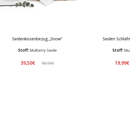
Seidenkissenbezug „Snow“
Seiden Schlaf
Stoff:
Stoff:
Mulberry Seide
Mul
39,50€
19,99
78,99€