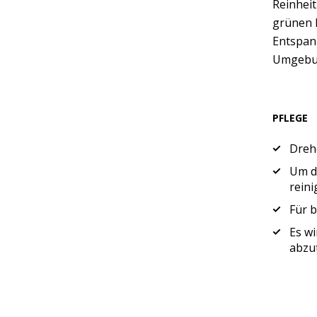
Reinhei
grünen B
Entspan
Umgebu
PFLEGE
Drehe
Um di
reini
Für b
Es wi
abzu