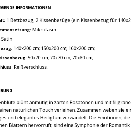
EGENDE INFORMATIONEN
1 Bettbezug, 2 Kissenbezüge (ein Kissenbezug für 140x2
lt:
Mikrofaser
mmensetzung:
Satin
:
140x200 cm; 150x200 cm; 160x200 cm;
bezug:
50x70 cm; 70x70 cm; 70x80 cm;
kissenbezug:
Reißverschluss.
chluss:
IBUNG
nblüte blüht anmutig in zarten Rosatönen und mit filigrane
einen natürlichen Touch verleihen. Zusammen weben sie ein
ges und elegantes Heiligtum verwandelt. Die Emotionen, di
en Blättern hervorruft, sind eine Symphonie der Romantik