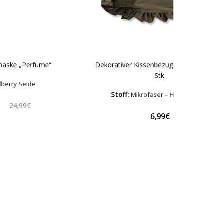
Dekorativer Kissenbezug „Green Ruffle
maske „Perfume“
Stk.
berry Seide
Stoff:
Mikrofaser – Hypoallergen
€
24,99€
6,99€