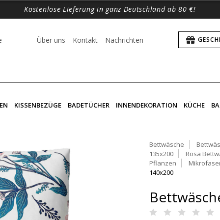
Kostenlose Lieferung in ganz Deutschland ab 80 €!
e
Über uns
Kontakt
Nachrichten
GESCH
EN
KISSENBEZÜGE
BADETÜCHER
INNENDEKORATION
KÜCHE
BA
Bettwäsche
Bettwäs
135x200
Rosa Bettw
Pflanzen
Mikrofase
140x200
Bettwäsche