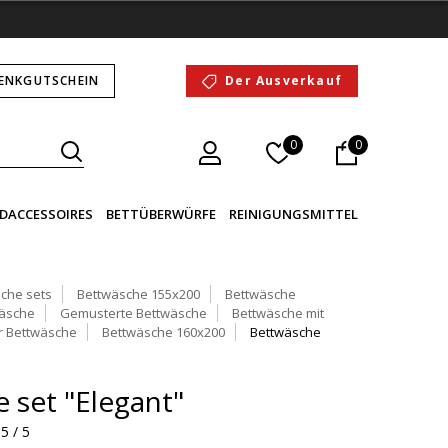
ENKGUTSCHEIN
Der Ausverkauf
0
0
DACCESSOIRES
BETTÜBERWÜRFE
REINIGUNGSMITTEL
che sets
Bettwäsche 155x200
Bettwäsche
äsche
Gemusterte Bettwäsche
Bettwäsche mit
r Bettwäsche
Bettwäsche 160x200
Bettwäsche
 set "Elegant"
5 / 5