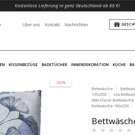
Kostenlose Lieferung in ganz Deutschland ab 80 €!
e
Über uns
Kontakt
Nachrichten
GESCH
EN
KISSENBEZÜGE
BADETÜCHER
INNENDEKORATION
KÜCHE
BA
-60%
Bettwäsche
Bettwäs
135x200
Lila Bettwä
Mikrofaser Bettwäsche
Bettwäsche 180x200
Bettwäsche