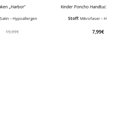
Kinder Poncho Handtuch „Real Madri
aken „Harbor“
Stoff:
Mikrofaser – Hypoallergen
Satin – Hypoallergen
€
7,99€
19,99€