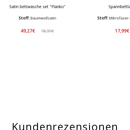
Satin bettwäsche set "Flanko“
Spannbettl
Stoff:
Stoff:
Baumwollsatin
Mikrofaser-
49,27€
17,99
76,99€
Kundenrezensionen