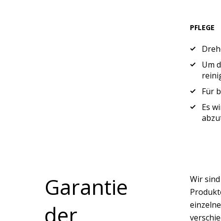
PFLEGE
Drehe
Um di
reini
Für b
Es wi
abzu
Garantie
Wir sin
Produkte
einzelne
der
verschi