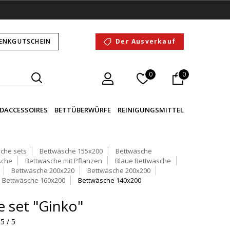
ENKGUTSCHEIN
Der Ausverkauf
0
0
DACCESSOIRES
BETTÜBERWÜRFE
REINIGUNGSMITTEL
che sets
Bettwäsche 155x200
Bettwäsche
sche
Bettwäsche mit Pflanzen
Blaue Bettwäsche
Bettwäsche 200x220
Bettwäsche 200x200
Bettwäsche 160x200
Bettwäsche 140x200
 set "Ginko"
5 / 5