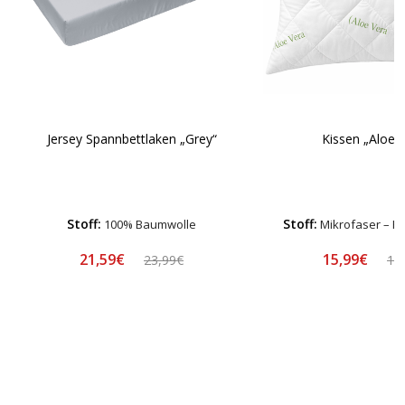
Kissen „Aloe v
Jersey Spannbettlaken „Grey“
Stoff:
Stoff:
100% Baumwolle
Mikrofaser – H
21,59€
15,99€
23,99€
19