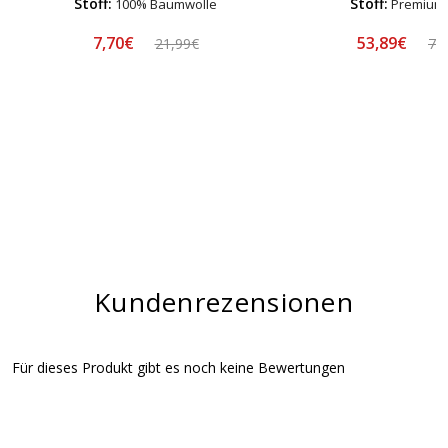
Stoff:
Stoff:
100% Baumwolle
Premium-
7,70€
53,89€
21,99€
76
Kundenrezensionen
Für dieses Produkt gibt es noch keine Bewertungen