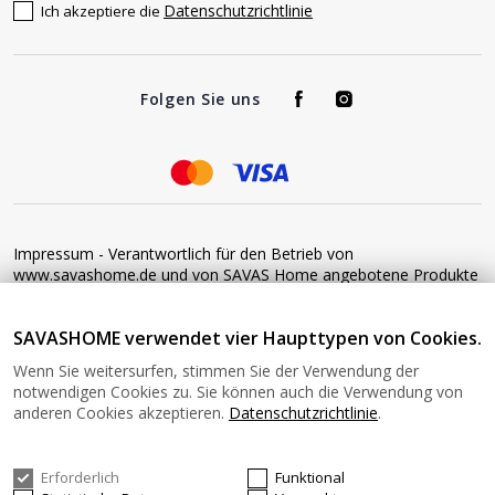
Datenschutzrichtlinie
Ich akzeptiere die
Folgen Sie uns
Impressum - Verantwortlich für den Betrieb von
www.savashome.de und von SAVAS Home angebotene Produkte
und Dienstleistungen: Žaros g. 17 LT04125 Vilnius Lithuania
Umsatzsteuer-Identifikationsnummer: LT100015220214 Bitte
SAVASHOME verwendet vier Haupttypen von Cookies.
senden Sie keine Waren ohne vorherige Bestätigung an diese
Adresse zurück. Informationen zur Retoure finden Sie unter
Wenn Sie weitersurfen, stimmen Sie der Verwendung der
diesem Link: https://www.savashome.de/rueckgabebedingungen-
notwendigen Cookies zu. Sie können auch die Verwendung von
fuer-waren Gerne können Sie sich mit uns in Verbindung setzen:
anderen Cookies akzeptieren.
Datenschutzrichtlinie
.
Montag − Freitag: 08:00−16:00 Uhr E-Mail: Info@savashome.de
Erforderlich
Funktional
© 2026 SAVASHOME Alle Rechte vorbehalten.