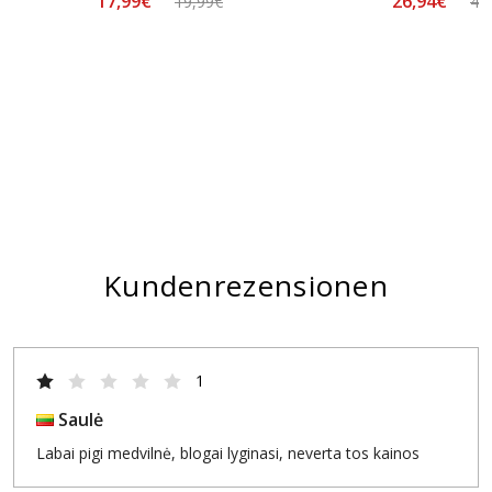
17,99€
26,94€
19,99€
48
Kundenrezensionen
1
Saulė
Labai pigi medvilnė, blogai lyginasi, neverta tos kainos