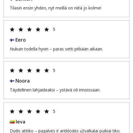
Tilasin ensin yhden, nyt meillä on niitä jo kolme!
5
Eero
Nukuin todella hyvin – paras setti pitkään aikaan.
5
Noora
Täydellinen lahjaideaksi – ystävä oli innoissaan.
5
Ieva
Dydis atitiko – pagalvės ir antklodės užvalkalai puikiai tiko.