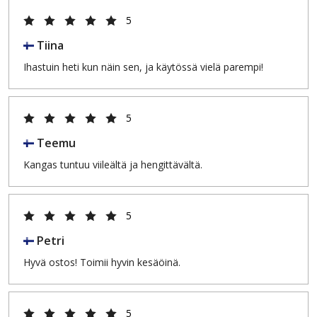
5
Tiina
Ihastuin heti kun näin sen, ja käytössä vielä parempi!
5
Teemu
Kangas tuntuu viileältä ja hengittävältä.
5
Petri
Hyvä ostos! Toimii hyvin kesäöinä.
5