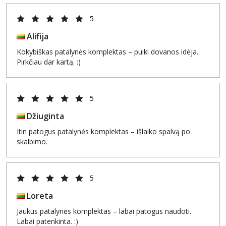
5
Alifija
Kokybiškas patalynės komplektas – puiki dovanos idėja.
Pirkčiau dar kartą. :)
5
Džiuginta
Itin patogus patalynės komplektas – išlaiko spalvą po
skalbimo.
5
Loreta
Jaukus patalynės komplektas – labai patogus naudoti.
Labai patenkinta. :)