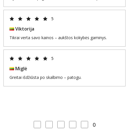
5
Viktorija
Tikrai verta savo kainos – aukštos kokybės gaminys.
5
Miglė
Greitai išdžiūsta po skalbimo – patogu.
0