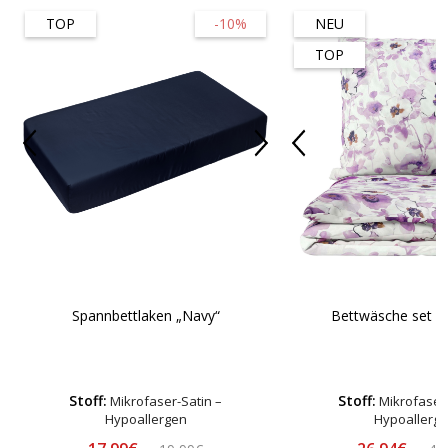
TOP
-10%
NEU
TOP
Spannbettlaken „Navy“
Bettwäsche set "
Stoff:
Stoff:
Mikrofaser-Satin –
Mikrofaser-
Hypoallergen
Hypoallerg