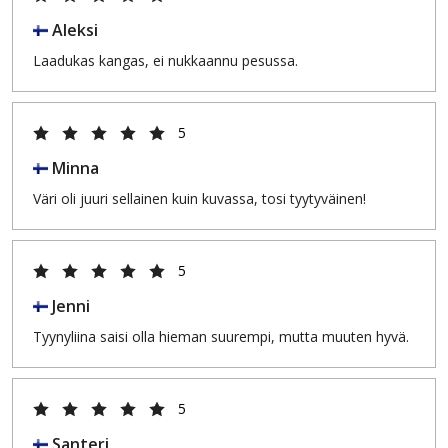
Aleksi
Laadukas kangas, ei nukkaannu pesussa.
5
Minna
Väri oli juuri sellainen kuin kuvassa, tosi tyytyväinen!
5
Jenni
Tyynyliina saisi olla hieman suurempi, mutta muuten hyvä.
5
Santeri