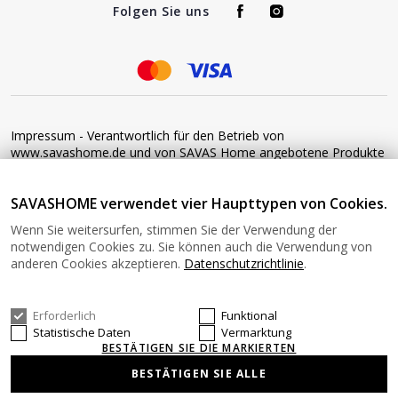
Folgen Sie uns
Impressum - Verantwortlich für den Betrieb von
www.savashome.de und von SAVAS Home angebotene Produkte
und Dienstleistungen: Žaros g. 17 LT04125 Vilnius Lithuania
Umsatzsteuer-Identifikationsnummer: LT100015220214 Bitte
SAVASHOME verwendet vier Haupttypen von Cookies.
senden Sie keine Waren ohne vorherige Bestätigung an diese
Adresse zurück. Informationen zur Retoure finden Sie unter
Wenn Sie weitersurfen, stimmen Sie der Verwendung der
diesem Link: https://www.savashome.de/rueckgabebedingungen-
notwendigen Cookies zu. Sie können auch die Verwendung von
fuer-waren Gerne können Sie sich mit uns in Verbindung setzen:
anderen Cookies akzeptieren.
Datenschutzrichtlinie
.
Montag − Freitag: 08:00−16:00 Uhr E-Mail: Info@savashome.de
Erforderlich
Funktional
© 2026 SAVASHOME Alle Rechte vorbehalten.
Statistische Daten
Vermarktung
BESTÄTIGEN SIE DIE MARKIERTEN
BESTÄTIGEN SIE ALLE